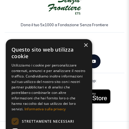
Dona il tuo 5x1000 a Fondazione Senza Frontiere
×
Seguici:
Questo sito web utilizza
cookie
Utilizziamo i cookie per personalizzare
contenuti, annunci e per analizzare il nostro
traffico. Condividiamo inoltre informazioni
Scarica gratuitamente la nostra app:
sul tuo utilizzo del nostro sito con i nostri
partner pubblicitari e di analisi che
potrebbero combinarle con altre
informazioni che hai fornito loro o che
hanno raccolto dal tuo utilizzo dei loro
servizi.
Informativa sulla privacy
STRETTAMENTE NECESSARI