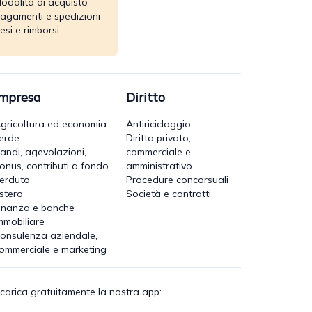
odalità di acquisto
agamenti e spedizioni
esi e rimborsi
Impresa
Diritto
gricoltura ed economia
Antiriciclaggio
erde
Diritto privato,
andi, agevolazioni,
commerciale e
onus, contributi a fondo
amministrativo
erduto
Procedure concorsuali
stero
Società e contratti
inanza e banche
mmobiliare
onsulenza aziendale,
ommerciale e marketing
carica gratuitamente la nostra app: