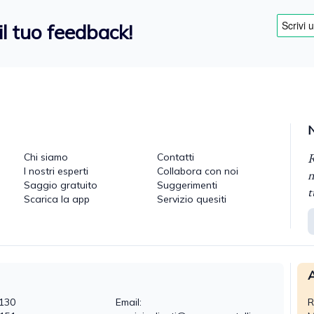
il tuo feedback!
R
Chi siamo
Contatti
I nostri esperti
Collabora con noi
n
Saggio gratuito
Suggerimenti
t
Scarica la app
Servizio quesiti
A
130
Email:
R