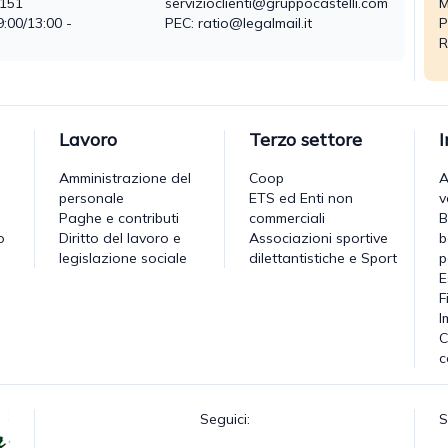
0151
servizioclienti@gruppocastelli.com
M
9:00/13:00 -
PEC: ratio@legalmail.it
P
R
Lavoro
Terzo settore
Amministrazione del
Coop
A
personale
ETS ed Enti non
v
Paghe e contributi
commerciali
B
o
Diritto del lavoro e
Associazioni sportive
b
legislazione sociale
dilettantistiche e Sport
p
E
F
I
C
c
Seguici:
S