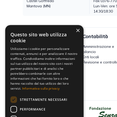
Castel Goffredo
Fax 0376-77
Mantova (MN)
Lun-Ven: ore 
14:30/18:30
×
Questo sito web utilizza
Fisco
Contabilità
cookie
Accertamento, riscossione e
Amministrazione e
Utilizziamo i cookie per personalizzare
contenzioso
bilancio
contenuti, annunci e per analizzare il nostro
Imposte dirette
Enti locali
traffico. Condividiamo inoltre informazioni
Altre imposte indirette e altri
Revisione e controll
sul tuo utilizzo del nostro sito con i nostri
tributi
partner pubblicitari e di analisi che
Tributi locali
potrebbero combinarle con altre
IVA
informazioni che hai fornito loro o che
hanno raccolto dal tuo utilizzo dei loro
servizi.
Informativa sulla privacy
STRETTAMENTE NECESSARI
PERFORMANCE
Dona il tuo 5x1000 a Fondazione
Senza Frontiere - Onlus