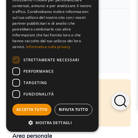
contenuti, annunci e per analizzare il nostro
traffico. Condividiamo inoltre informazioni
sul tuo utilizzo del nostro sito con i nostri
Contatti
partner pubblicitari e di analisi che
potrebbero combinarle con altre
Tel.
0376-775130
informazioni che hai fornito loro o che
Fax 0376-770151
hanno raccolto dal tuo utilizzo dei loro
Lun-Ven: ore 9:00/13:00 - 14:30/18:30
servizi.
Informativa sulla privacy
STRETTAMENTE NECESSARI
Email:
servizioclienti@gruppocastelli.com
PEC: ratio@legalmail.it
PERFORMANCE
TARGETING
Acquisti
FUNZIONALITÀ
Ratio Store
Modalità di acquisto
Pagamenti e spedizioni
ACCETTA TUTTO
RIFIUTA TUTTO
Resi e rimborsi
MOSTRA DETTAGLI
Area personale