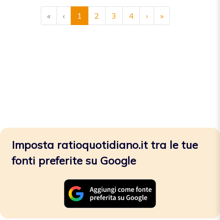
«
‹
1
2
3
4
›
»
Imposta ratioquotidiano.it tra le tue
fonti preferite su Google