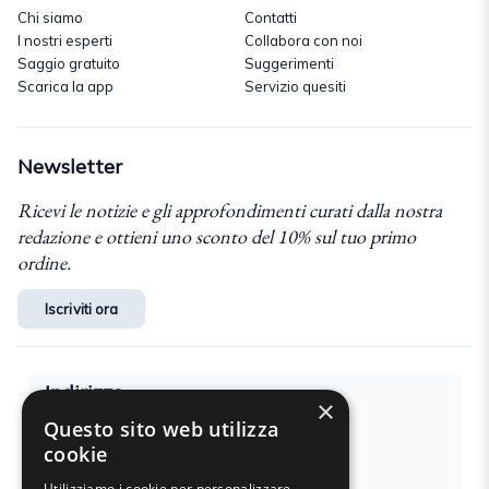
Chi siamo
Contatti
I nostri esperti
Collabora con noi
Saggio gratuito
Suggerimenti
Scarica la app
Servizio quesiti
Newsletter
Ricevi le notizie e gli approfondimenti curati dalla nostra
redazione e ottieni uno sconto del 10% sul tuo primo
ordine.
Iscriviti ora
Indirizzo
×
Questo sito web utilizza
Via F. Bonfiglio 33 – 46042
cookie
Castel Goffredo
Mantova (MN)
Utilizziamo i cookie per personalizzare