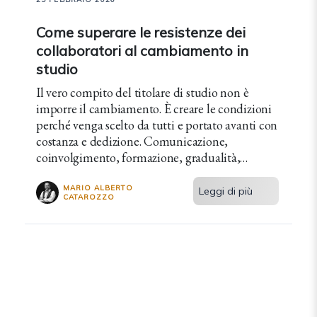
Come superare le resistenze dei
collaboratori al cambiamento in
studio
Il vero compito del titolare di studio non è
imporre il cambiamento. È creare le condizioni
perché venga scelto da tutti e portato avanti con
costanza e dedizione. Comunicazione,
coinvolgimento, formazione, gradualità,
riconoscimento: 5 leve per creare un'opportunità
di crescita condivisa.
MARIO ALBERTO
Leggi di più
CATAROZZO