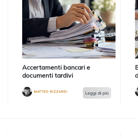
Accertamenti bancari e
B
documenti tardivi
d
MATTEO RIZZARDI
Leggi di più