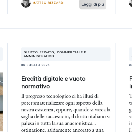
MATTEO RIZZARDI
Leggi di più
DIRITTO PRIVATO, COMMERCIALE E
AMMINISTRATIVO
06 LUGLIO 2026
0
Eredità digitale e vuoto
P
normativo
i
Il progresso tecnologico ci ha illusi di
T
poter smaterializzare ogni aspetto della
t
nostra esistenza, eppure, quando si varca la
g
soglia delle successioni, il diritto italiano si
v
palesa in tutta la sua anacronistica
i
ostinazione, saldamente ancorato a una
l