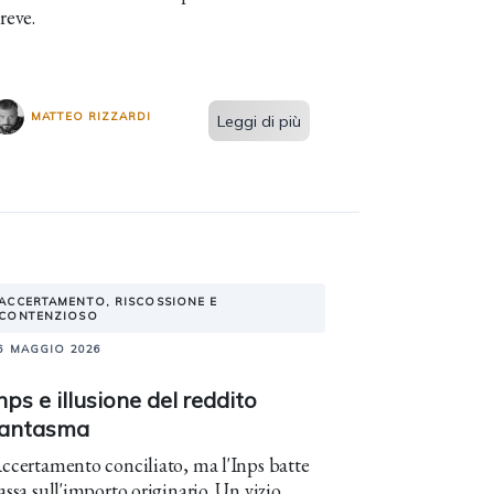
reve.
MATTEO RIZZARDI
Leggi di più
ACCERTAMENTO, RISCOSSIONE E
CONTENZIOSO
6 MAGGIO 2026
nps e illusione del reddito
fantasma
ccertamento conciliato, ma l'Inps batte
assa sull'importo originario. Un vizio