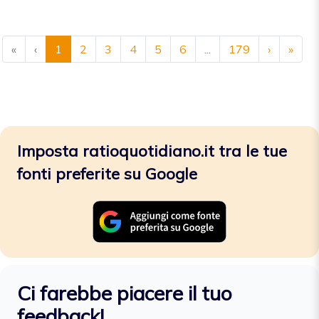
«
‹
1
2
3
4
5
6
...
179
›
»
Imposta ratioquotidiano.it tra le tue
fonti preferite su Google
Ci farebbe piacere il tuo
feedback!