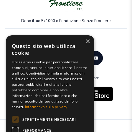
Dona il tuo 5x1000 a Fondazione Senza Frontiere
×
Seguici:
Questo sito web utilizza
cookie
Utilizziamo i cookie per personalizzare
contenuti, annunci e per analizzare il nostro
traffico. Condividiamo inoltre informazioni
Scarica gratuitamente la nostra app:
sul tuo utilizzo del nostro sito con i nostri
partner pubblicitari e di analisi che
potrebbero combinarle con altre
informazioni che hai fornito loro o che
hanno raccolto dal tuo utilizzo dei loro
servizi.
Informativa sulla privacy
STRETTAMENTE NECESSARI
PERFORMANCE