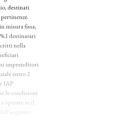
io, destinati
e pertinenze.
n misura fissa,
%.I destinatari
ritti nella
eficiari
ani imprenditori
ziale entro 2
 e IAP
he le condizioni
a operare se il
all'acquisto.