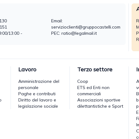
A
130
Email:
R
0151
servizioclienti@gruppocastelli.com
M
9:00/13:00 -
PEC: ratio@legalmail.it
P
R
Lavoro
Terzo settore
Amministrazione del
Coop
A
personale
ETS ed Enti non
v
Paghe e contributi
commerciali
B
o
Diritto del lavoro e
Associazioni sportive
b
legislazione sociale
dilettantistiche e Sport
p
E
F
I
C
c