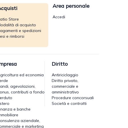
Area personale
cquisti
Accedi
atio Store
odalità di acquisto
agamenti e spedizioni
esi e rimborsi
Impresa
Diritto
gricoltura ed economia
Antiriciclaggio
erde
Diritto privato,
andi, agevolazioni,
commerciale e
onus, contributi a fondo
amministrativo
erduto
Procedure concorsuali
stero
Società e contratti
inanza e banche
mmobiliare
onsulenza aziendale,
ommerciale e marketing