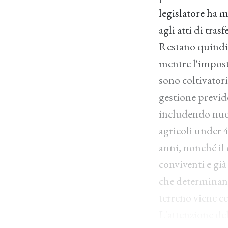
legislatore ha m
agli atti di tras
Restano quindi c
mentre l'imposta
sono coltivatori
gestione previd
includendo nuov
agricoli under 
anni, nonché il 
conviventi e già
che determinano 
terreno viene c
L'attenzione del