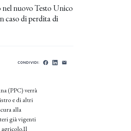
no nel nuovo Testo Unico
n caso di perdita di
CONDIVIDI:
dina (PPC) verrà
tro e di altri
icura alla
eri già vigenti
 agricolo.Il