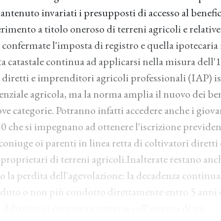
antenuto invariati i presupposti di accesso al benefic
ferimento a titolo oneroso di terreni agricoli e relativ
onfermate l'imposta di registro e quella ipotecaria i
 catastale continua ad applicarsi nella misura dell'1
 diretti e imprenditori agricoli professionali (IAP) isc
enziale agricola, ma la norma amplia il nuovo dei ben
e categorie. Potranno infatti accedere anche i giov
40 che si impegnano ad ottenere l'iscrizione previden
coniuge oi parenti in linea retta di coltivatori diretti
 proprietari di terreni agricoli.Inalterate restano anc
la perdita dell'agevolazione: la decadenza continua 
eduto o non più condotto direttamente entro 5 anni d
 dibattito si concentra tuttavia sull'assenza di un...