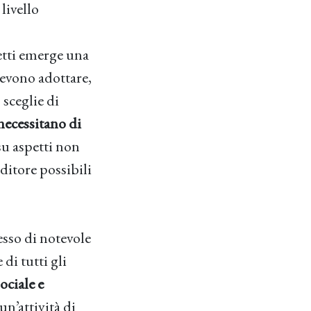
livello
etti emerge una
devono adottare,
 sceglie di
 necessitano di
su aspetti non
ditore possibili
esso di notevole
di tutti gli
sociale e
un’attività di