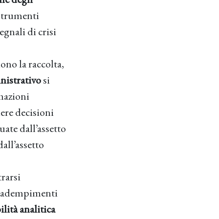
 strumenti
gnali di crisi
ono la raccolta,
nistrativo
si
mazioni
dere decisioni
tuate dall’assetto
all’assetto
rarsi
li adempimenti
ilità analitica