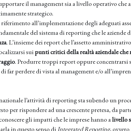
upportare il management sia a livello operativo che a 
ltimamente strategico.
 riferimento all’implementazione degli adeguati ass
fondamentale del sistema di reporting che le aziende 
nza
. L’insieme dei report che l’assetto amministrativo
calizzarsi sui
punti critici della realtà aziendale che
raggio
. Produrre troppi report oppure concentrarsi 
a di far perdere di vista al management e/o all’impren
nazionale l’attività di reporting sta subendo un proc
to per rispondere ad una crescente pretesa, da parte 
 conoscere gli impatti che le imprese hanno a
livello 
 parla in questo senso di
Integrated Reporting
, ovvero 