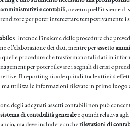
 amministrativi e contabili
, ovvero quell’insieme di
prenditore per poter intercettare tempestivamente i se
abile
si intende l’insieme delle procedure che preved
ne e l’elaborazione dei dati, mentre per
assetto ammi
 quelle procedure che trasformano tali dati in infor
nagement per poter rilevare i segnali di crisi e pren
ettive. Il reporting ricade quindi tra le attività effet
ma utilizza le informazioni rilevate in primo luogo d
ne degli adeguati assetti contabili non può concent
l
sistema di contabilità generale
e quindi relativa ag
ilancio, ma deve includere anche
rilevazioni di contab