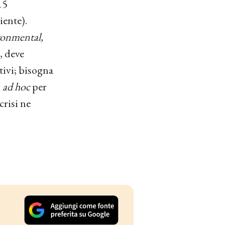
15
iente).
ronmental,
, deve
tivi; bisogna
o
ad hoc
per
crisi ne