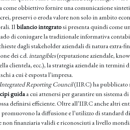
a come obbiettivo fornire una comunicazione sintetic
crei, preservi o eroda valore non solo in ambito eco
ali. Il
bilancio integrato
si presenta quindi come u
ado di coniugare la tradizionale informativa contabi
hieste dagli stakeholder aziendali di natura extra-fin
one dei c.d.
intangibles
(reputazione aziendale, kno
la clientela, ecc.), la strategia aziendale in termini d
ischi a cui è esposta l’impresa.
 Integrated Reporting Council
(IIRC) ha pubblicato 
ncipi guida
a cui attenersi per garantire un sistema di
ssa definirsi efficiente. Oltre all’IIRC anche altri ent
 promuovono la diffusione e l’utilizzo di standard d
 non finanziaria validi e riconosciuti a livello mon