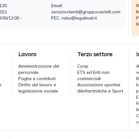
130
Email:
R
0151
servizioclienti@gruppocastelli.com
M
9:00/13:00 -
PEC: ratio@legalmail.it
P
R
Lavoro
Terzo settore
Amministrazione del
Coop
A
personale
ETS ed Enti non
v
Paghe e contributi
commerciali
B
o
Diritto del lavoro e
Associazioni sportive
b
legislazione sociale
dilettantistiche e Sport
p
E
F
I
C
c