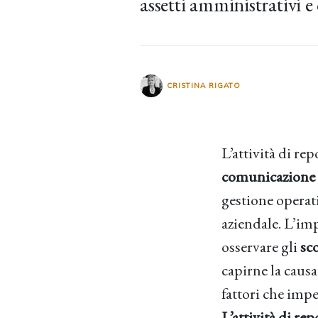
assetti amministrativi e 
CRISTINA RIGATO
L’attività di re
comunicazione 
gestione operati
aziendale. L’imp
osservare gli
sc
capirne la caus
fattori che impe
L’attività di re