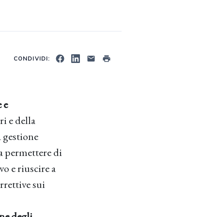
CONDIVIDI:
 e
ri e della
a gestione
da permettere di
vo e riuscire a
rettive sui
ne degli