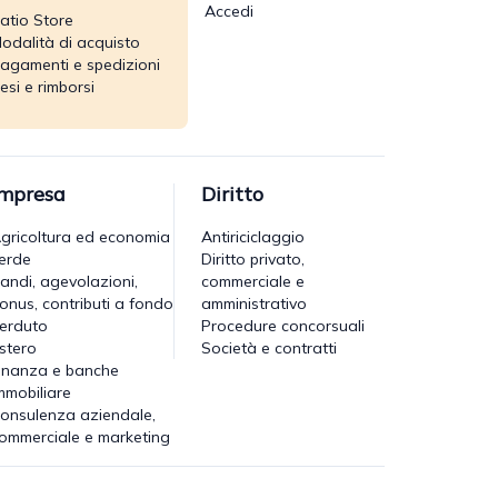
Accedi
atio Store
odalità di acquisto
agamenti e spedizioni
esi e rimborsi
Impresa
Diritto
gricoltura ed economia
Antiriciclaggio
erde
Diritto privato,
andi, agevolazioni,
commerciale e
onus, contributi a fondo
amministrativo
erduto
Procedure concorsuali
stero
Società e contratti
inanza e banche
mmobiliare
onsulenza aziendale,
ommerciale e marketing