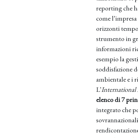
reporting che h
come l’impresa 
orizzonti tempor
strumento in gr
informazioni ric
esempio la gesti
soddisfazione del
ambientale e i r
L’
International
elenco di 7 pri
integrato che po
sovrannazionali
rendicontazione