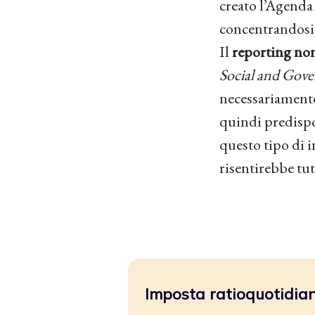
creato l’Agenda 
concentrandosi 
Il
reporting non 
Social and Gov
necessariamente 
quindi predispo
questo tipo di i
risentirebbe tut
Imposta ratioquotidiano