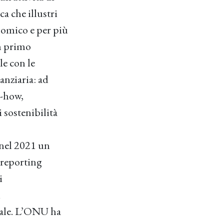
a che illustri
nomico e per più
n primo
le con le
anziaria: ad
w-how,
i sostenibilità
nel 2021 un
 reporting
i
i
diale. L’ONU ha