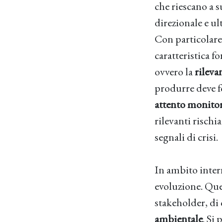
che riescano a s
direzionale e u
Con particolare
caratteristica 
ovvero la
rileva
produrre deve fo
attento monito
rilevanti rischi
segnali di crisi.
In ambito inter
evoluzione. Ques
stakeholder, di
ambientale
. Si