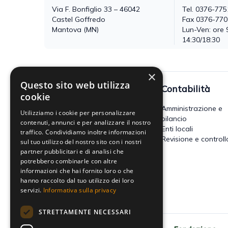
Via F. Bonfiglio 33 – 46042
Tel.
0376-775
Castel Goffredo
Fax 0376-77
Mantova (MN)
Lun-Ven: ore 
14:30/18:30
×
Questo sito web utilizza
Fisco
Contabilità
cookie
Accertamento, riscossione e
Amministrazione e
Utilizziamo i cookie per personalizzare
contenzioso
bilancio
contenuti, annunci e per analizzare il nostro
Imposte dirette
Enti locali
traffico. Condividiamo inoltre informazioni
Altre imposte indirette e altri
Revisione e controll
sul tuo utilizzo del nostro sito con i nostri
tributi
partner pubblicitari e di analisi che
Tributi locali
potrebbero combinarle con altre
IVA
informazioni che hai fornito loro o che
hanno raccolto dal tuo utilizzo dei loro
servizi.
Informativa sulla privacy
STRETTAMENTE NECESSARI