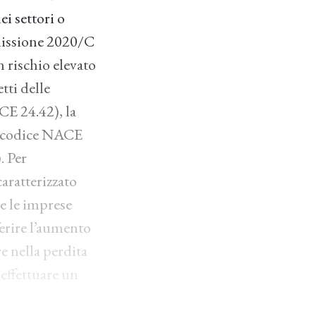
ei settori o
mmissione 2020/C
n rischio elevato
tti delle
CE 24.42), la
a (codice NACE
. Per
caratterizzato
le le imprese
erire l’aumento
e nella perdita
effettuare un