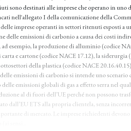
aiuti sono destinati alle imprese che operano in uno d
encati nell'allegato I della comunicazione della Co
 delle imprese operanti in settori ritenuti esposti a u
one delle emissioni di carbonio a causa dei costi indire
, ad esempio, la produzione di alluminio (codice NA
i carta e cartone (codice NACE 17.12), la siderurgi
sottosettori della plastica (codice NACE 20.16.40.15)
 delle emissioni di carbonio si intende uno scenario 
delle emissioni globali di gas a effetto serra nel qua
duzione al di fuori dell’UE perché non possono trasf
ato dall’EU ETS alla propria clientela, senza incorrer
portante di mercato. Le imprese richiedenti devono 
(ai sensi...