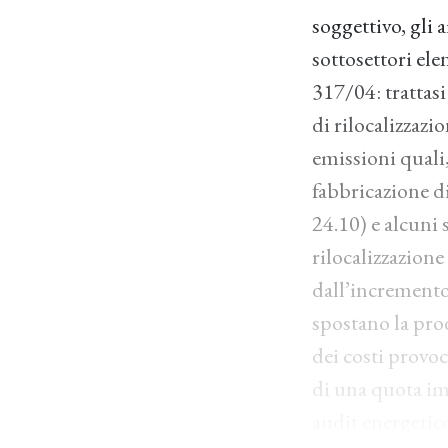
soggettivo, gli 
sottosettori el
317/04: trattasi
di rilocalizzazi
emissioni quali
fabbricazione d
24.10) e alcuni 
rilocalizzazione
dall’incremento 
spostano la pro
dei costi provoc
di una quota im
audit energetico 