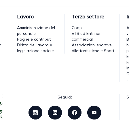
Lavoro
Terzo settore
Amministrazione del
Coop
A
personale
ETS ed Enti non
v
Paghe e contributi
commerciali
B
o
Diritto del lavoro e
Associazioni sportive
b
legislazione sociale
dilettantistiche e Sport
p
E
F
I
C
c
Seguici:
S