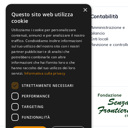
×
Questo sito web utilizza
Fisco
Contabilità
cookie
Accertamento, riscossione e
Amministrazione e
Utilizziamo i cookie per personalizzare
contenzioso
bilancio
contenuti, annunci e per analizzare il nostro
Imposte dirette
Enti locali
traffico. Condividiamo inoltre informazioni
Altre imposte indirette e altri
Revisione e controll
sul tuo utilizzo del nostro sito con i nostri
tributi
partner pubblicitari e di analisi che
Tributi locali
potrebbero combinarle con altre
IVA
informazioni che hai fornito loro o che
hanno raccolto dal tuo utilizzo dei loro
servizi.
Informativa sulla privacy
STRETTAMENTE NECESSARI
PERFORMANCE
Dona il tuo 5x1000 a Fondazione
Senza Frontiere - Onlus
TARGETING
FUNZIONALITÀ