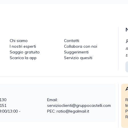
R
Chi siamo
Contatti
I nostri esperti
Collabora con noi
n
Saggio gratuito
Suggerimenti
t
Scarica la app
Servizio quesiti
A
130
Email:
R
0151
servizioclienti@gruppocastelli.com
M
9:00/13:00 -
PEC: ratio@legalmail.it
P
R