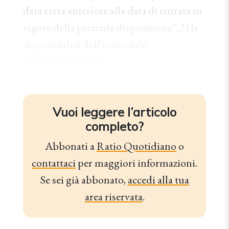
data certa anteriore alla data di entrata in
vigore della presente disposizione”;2) la
disponibilità dell’immobile
anteriormente alla...
Vuoi leggere l’articolo
completo?
Abbonati a
Ratio Quotidiano
o
contattaci
per maggiori informazioni.
Se sei già abbonato,
accedi alla tua
area riservata
.