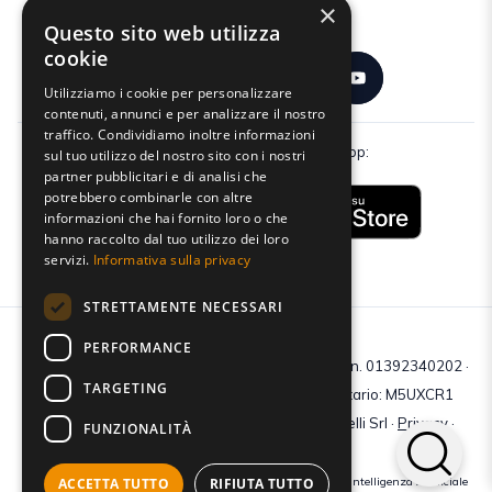
×
Seguici:
Questo sito web utilizza
cookie
Utilizziamo i cookie per personalizzare
contenuti, annunci e per analizzare il nostro
traffico. Condividiamo inoltre informazioni
Scarica gratuitamente la nostra app:
sul tuo utilizzo del nostro sito con i nostri
partner pubblicitari e di analisi che
potrebbero combinarle con altre
informazioni che hai fornito loro o che
hanno raccolto dal tuo utilizzo dei loro
servizi.
Informativa sulla privacy
STRETTAMENTE NECESSARI
PERFORMANCE
C.F e P.IVA: 01392340202 · Reg.Imp. di Mantova: n. 01392340202 ·
TARGETING
Capitale sociale € 210.400 i.v. · Codice destinatario: M5UXCR1
© 2026 Tutti i diritti riservati · Centro Studi Castelli Srl ·
Privacy
·
FUNZIONALITÀ
Cookie
·
Web Agency
ACCETTA TUTTO
RIFIUTA TUTTO
Crediti immagini: bigstockphoto | generate tramite modelli di Intelligenza Artificiale