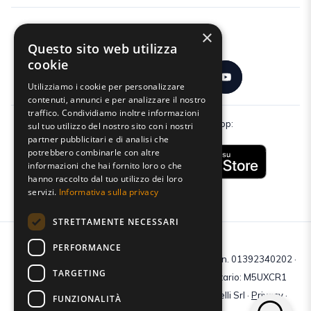
×
Seguici:
Questo sito web utilizza
cookie
Utilizziamo i cookie per personalizzare
contenuti, annunci e per analizzare il nostro
traffico. Condividiamo inoltre informazioni
Scarica gratuitamente la nostra app:
sul tuo utilizzo del nostro sito con i nostri
partner pubblicitari e di analisi che
potrebbero combinarle con altre
informazioni che hai fornito loro o che
hanno raccolto dal tuo utilizzo dei loro
servizi.
Informativa sulla privacy
STRETTAMENTE NECESSARI
PERFORMANCE
C.F e P.IVA: 01392340202 · Reg.Imp. di Mantova: n. 01392340202 ·
TARGETING
Capitale sociale € 210.400 i.v. · Codice destinatario: M5UXCR1
© 2026 Tutti i diritti riservati · Centro Studi Castelli Srl ·
Privacy
·
FUNZIONALITÀ