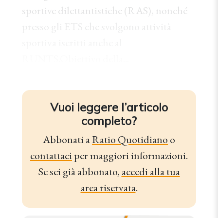
sportive dilettantistiche (RAS), nonché
presso gli ETS che svolgono attività
sportiva iscritti anche al
RUNTS.Obiettivo della...
Vuoi leggere l’articolo
completo?
Abbonati a
Ratio Quotidiano
o
contattaci
per maggiori informazioni.
Se sei già abbonato,
accedi alla tua
area riservata
.