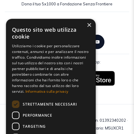
Dona il tuo 5x1000 a Fondazione Senza Frontiere
×
Seguici:
Questo sito web utilizza
cookie
Utilizziamo i cookie per personalizzare
contenuti, annunci e per analizzare il nostro
traffico. Condividiamo inoltre informazioni
Scarica gratuitamente la nostra app:
sul tuo utilizzo del nostro sito con i nostri
partner pubblicitari e di analisi che
potrebbero combinarle con altre
informazioni che hai fornito loro o che
hanno raccolto dal tuo utilizzo dei loro
servizi.
Informativa sulla privacy
STRETTAMENTE NECESSARI
PERFORMANCE
C.F e P.IVA: 01392340202 · Reg.Imp. di Mantova: n. 01392340202 ·
TARGETING
Capitale sociale € 210.400 i.v. · Codice destinatario: M5UXCR1