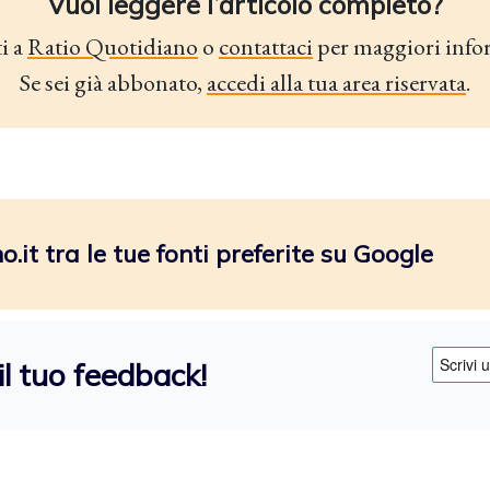
Vuoi leggere l’articolo completo?
i a
Ratio Quotidiano
o
contattaci
per maggiori info
Se sei già abbonato,
accedi alla tua area riservata
.
.it tra le tue fonti preferite su Google
il tuo feedback!