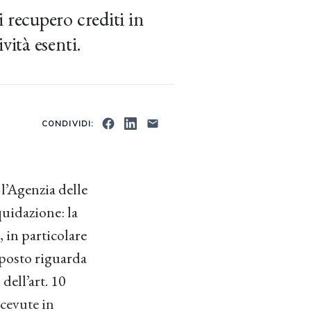
di recupero crediti in
ività esenti.
CONDIVIDI:
 l’Agenzia delle
quidazione: la
, in particolare
toposto riguarda
 dell’art. 10
icevute in