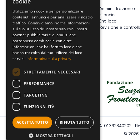
cookie
Accertamento, riscossione e
Amministrazione e
Utilizziamo i cookie per personalizzare
contenzioso
bilancio
contenuti, annunci e per analizzare il nostro
Imposte dirette
Enti locali
traffico. Condividiamo inoltre informazioni
Altre imposte indirette e altri
Revisione e controll
sul tuo utilizzo del nostro sito con i nostri
tributi
partner pubblicitari e di analisi che
Tributi locali
potrebbero combinarle con altre
IVA
informazioni che hai fornito loro o che
hanno raccolto dal tuo utilizzo dei loro
servizi.
Informativa sulla privacy
STRETTAMENTE NECESSARI
PERFORMANCE
Dona il tuo 5x1000 a Fondazione
Senza Frontiere - Onlus
TARGETING
FUNZIONALITÀ
ACCETTA TUTTO
RIFIUTA TUTTO
C.F e P.IVA: 01392340202 · Re
© 2026 Tu
MOSTRA DETTAGLI