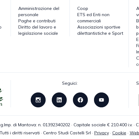
Amministrazione del
Coop
A
personale
ETS ed Enti non
v
Paghe e contributi
commerciali
B
o
Diritto del lavoro e
Associazioni sportive
b
legislazione sociale
dilettantistiche e Sport
p
E
F
I
C
c
Seguici:
S
g.Imp. di Mantova: n. 01392340202 · Capitale sociale € 210.400 i.v. 
tti i diritti riservati · Centro Studi Castelli Srl ·
Privacy
·
Cookie
·
Web