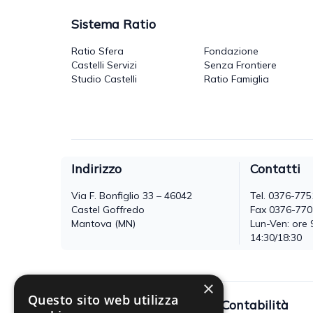
Sistema Ratio
Ratio Sfera
Fondazione
Castelli Servizi
Senza Frontiere
Studio Castelli
Ratio Famiglia
Indirizzo
Contatti
Via F. Bonfiglio 33 – 46042
Tel.
0376-775
Castel Goffredo
Fax 0376-77
Mantova (MN)
Lun-Ven: ore 
14:30/18:30
×
Questo sito web utilizza
Fisco
Contabilità