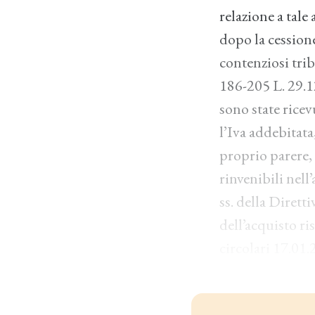
relazione a tale
dopo la cessione
contenziosi trib
186-205 L. 29.12
sono state ricev
l’Iva addebitata
proprio parere, 
rinvenibili nell’
ss. della Dirett
dell’acquisto ri
circolari 17.01.2