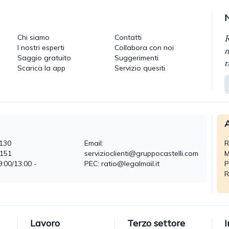
R
Chi siamo
Contatti
I nostri esperti
Collabora con noi
n
Saggio gratuito
Suggerimenti
t
Scarica la app
Servizio quesiti
A
130
Email:
R
0151
servizioclienti@gruppocastelli.com
M
9:00/13:00 -
PEC: ratio@legalmail.it
P
R
Lavoro
Terzo settore