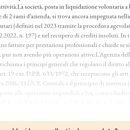
 attività.La società, posta in liquidazione volontaria a
 di 2 rami d’azienda, si trova ancora impegnata nella
utari (definiti nel 2023 tramite la procedura agevolata
.2022, n. 197) e nel recupero di crediti insoluti. In t
ute fatture per prestazioni professionali e chiede se s
, pur non avendo più operazioni attive.L’Agenzia dell
richiama i principi generali che regolano il diritto al
art. 19 e ss. D.P.R. 633/1972, che recepiscono gli artt.
iva 2006/112/CE. Centrale è il principio di inerenza (
spetto alle operazioni imponibili a Iva, come ribadit
018, n. 1/E e 24.12.1997, n. 328. L’art. 19, c. 2, infatti,