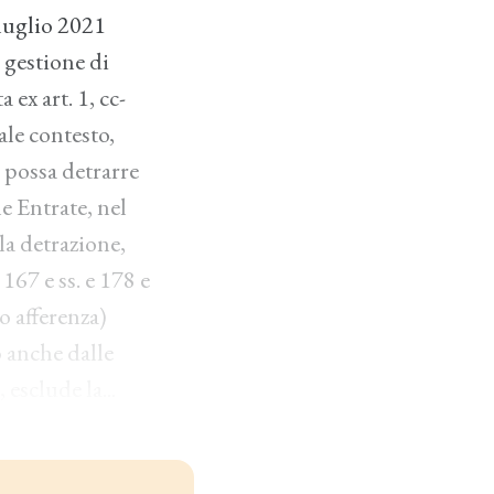
 luglio 2021
 gestione di
 ex art. 1, cc-
ale contesto,
i possa detrarre
e Entrate, nel
la detrazione,
 167 e ss. e 178 e
o afferenza)
o anche dalle
 esclude la...