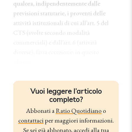
qualora, indipendentemente dalle
previsioni statutarie, i proventi delle
attività istituzionali di cui all’art. 5 del
CTS (svolte secondo modalità
commerciali) e dall’art. 6 (attività
diverse), fatta eccezione, in questo
ultimo...
Vuoi leggere l’articolo
completo?
Abbonati a
Ratio Quotidiano
o
contattaci
per maggiori informazioni.
Se sei già abbonato,
accedi alla tua