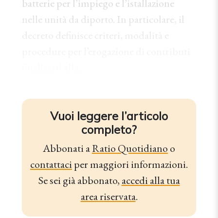
batterie per l’impiego e l’istallazione
nelle unità da diporto. In particolare, il
decreto definisce criteri, modalità e
procedure per l’erogazione di contributi
finalizzati alla...
Vuoi leggere l’articolo
completo?
Abbonati a
Ratio Quotidiano
o
contattaci
per maggiori informazioni.
Se sei già abbonato,
accedi alla tua
area riservata
.