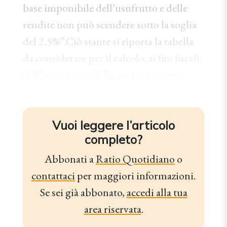
base imponibile dell’usufrutto e delle
rendite non può scendere sotto la soglia
del 2,5%”.Ciò stante si riporta la tabella
da considerare per il calcolo, ai fini fiscali,
dell’usufrutto e della nuda proprietà.
Vuoi leggere l’articolo
completo?
Abbonati a
Ratio Quotidiano
o
contattaci
per maggiori informazioni.
Se sei già abbonato,
accedi alla tua
area riservata
.