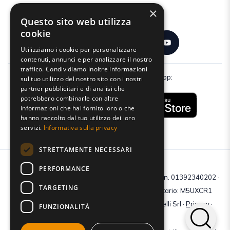
×
Seguici:
Questo sito web utilizza
cookie
Utilizziamo i cookie per personalizzare
contenuti, annunci e per analizzare il nostro
traffico. Condividiamo inoltre informazioni
Scarica gratuitamente la nostra app:
sul tuo utilizzo del nostro sito con i nostri
partner pubblicitari e di analisi che
potrebbero combinarle con altre
informazioni che hai fornito loro o che
hanno raccolto dal tuo utilizzo dei loro
servizi.
Informativa sulla privacy
STRETTAMENTE NECESSARI
PERFORMANCE
C.F e P.IVA: 01392340202 · Reg.Imp. di Mantova: n. 01392340202 ·
TARGETING
Capitale sociale € 210.400 i.v. · Codice destinatario: M5UXCR1
© 2026 Tutti i diritti riservati · Centro Studi Castelli Srl ·
Privacy
·
FUNZIONALITÀ
Cookie
·
Web Agency