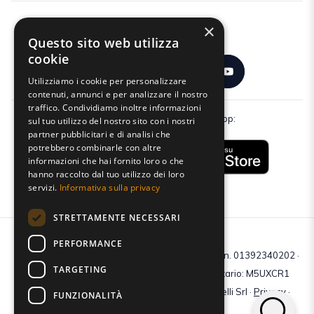
×
Seguici:
Questo sito web utilizza
cookie
Utilizziamo i cookie per personalizzare
contenuti, annunci e per analizzare il nostro
traffico. Condividiamo inoltre informazioni
Scarica gratuitamente la nostra app:
sul tuo utilizzo del nostro sito con i nostri
partner pubblicitari e di analisi che
potrebbero combinarle con altre
informazioni che hai fornito loro o che
hanno raccolto dal tuo utilizzo dei loro
servizi.
Informativa sulla privacy
STRETTAMENTE NECESSARI
PERFORMANCE
C.F e P.IVA: 01392340202 · Reg.Imp. di Mantova: n. 01392340202 ·
TARGETING
Capitale sociale € 210.400 i.v. · Codice destinatario: M5UXCR1
© 2026 Tutti i diritti riservati · Centro Studi Castelli Srl ·
Privacy
·
FUNZIONALITÀ
Cookie
·
Web Agency