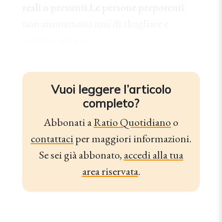
reali o presunti.Le persone prepotenti
non ammettono mai di sbagliare e
trovano sempre...
Vuoi leggere l’articolo
completo?
Abbonati a
Ratio Quotidiano
o
contattaci
per maggiori informazioni.
Se sei già abbonato,
accedi alla tua
area riservata
.