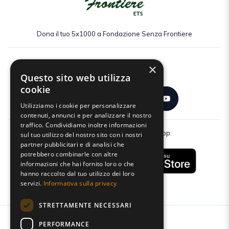
Dona il tuo 5x1000 a Fondazione Senza Frontiere
×
Seguici:
Questo sito web utilizza
cookie
Utilizziamo i cookie per personalizzare
contenuti, annunci e per analizzare il nostro
traffico. Condividiamo inoltre informazioni
Scarica gratuitamente la nostra app:
sul tuo utilizzo del nostro sito con i nostri
partner pubblicitari e di analisi che
potrebbero combinarle con altre
informazioni che hai fornito loro o che
hanno raccolto dal tuo utilizzo dei loro
servizi.
Informativa sulla privacy
STRETTAMENTE NECESSARI
PERFORMANCE