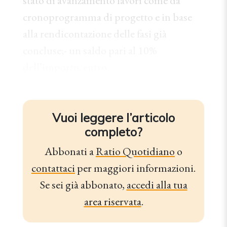
stato di avanzamento lavori come da
cronoprogramma di progetto e in base
alla rendicontazione delle fasi già
concluse;- un saldo pari al 10%
dell’importo, entro...
Vuoi leggere l’articolo
completo?
Abbonati a
Ratio Quotidiano
o
contattaci
per maggiori informazioni.
Se sei già abbonato,
accedi alla tua
area riservata
.