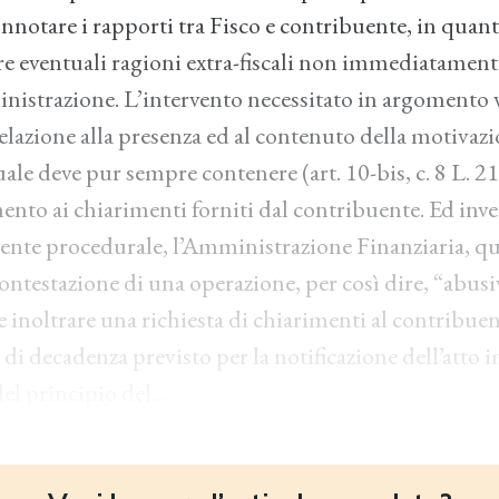
nnotare i rapporti tra Fisco e contribuente, in quant
re eventuali ragioni extra-fiscali non immediatament
nistrazione. L’intervento necessitato in argomento 
elazione alla presenza ed al contenuto della motivazi
uale deve pur sempre contenere (art. 10-bis, c. 8 L. 
mento ai chiarimenti forniti dal contribuente. Ed inv
mente procedurale, l’Amministrazione Finanziaria, qu
ontestazione di una operazione, per così dire, “abusi
inoltrare una richiesta di chiarimenti al contribuen
 di decadenza previsto per la notificazione dell’atto 
el principio del...