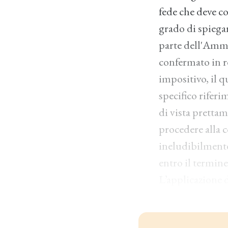
fede che deve co
grado di spiega
parte dell'Ammi
confermato in r
impositivo, il q
specifico riferi
di vista pretta
procedere alla c
ineludibilmente 
entro il termine
L’applicazione d