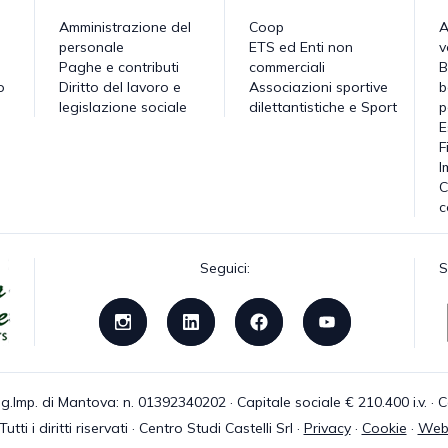
Amministrazione del
Coop
A
personale
ETS ed Enti non
v
Paghe e contributi
commerciali
B
o
Diritto del lavoro e
Associazioni sportive
b
legislazione sociale
dilettantistiche e Sport
p
E
F
I
C
c
Seguici:
S
g.Imp. di Mantova: n. 01392340202 · Capitale sociale € 210.400 i.v. 
tti i diritti riservati · Centro Studi Castelli Srl ·
Privacy
·
Cookie
·
Web