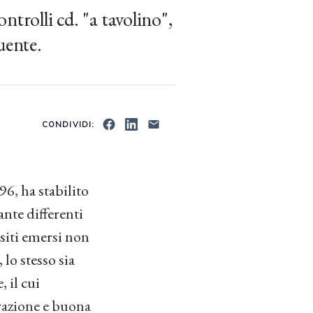
ntrolli cd. "a tavolino",
uente.
CONDIVIDI:
96, ha stabilito
ante differenti
esiti emersi non
 lo stesso sia
 il cui
razione e buona