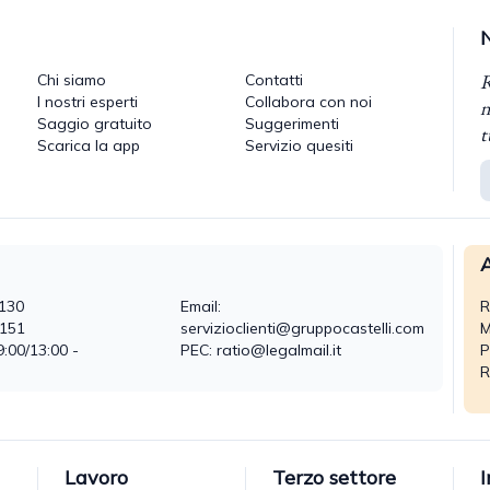
R
Chi siamo
Contatti
I nostri esperti
Collabora con noi
n
Saggio gratuito
Suggerimenti
t
Scarica la app
Servizio quesiti
A
130
Email:
R
0151
servizioclienti@gruppocastelli.com
M
9:00/13:00 -
PEC: ratio@legalmail.it
P
R
Lavoro
Terzo settore