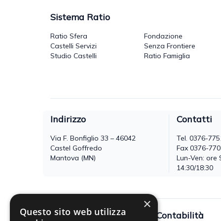
Sistema Ratio
Ratio Sfera
Fondazione
Castelli Servizi
Senza Frontiere
Studio Castelli
Ratio Famiglia
Indirizzo
Contatti
Via F. Bonfiglio 33 – 46042
Tel.
0376-775
Castel Goffredo
Fax 0376-77
Mantova (MN)
Lun-Ven: ore 
14:30/18:30
×
Questo sito web utilizza
Fisco
Contabilità