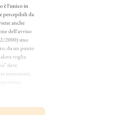
o è l'unico in
e percepibili da
viene anche
one dell'avviso
212/2000) uno
ero, da un punto
alora voglia
va” deve
te interessato,
impositivo.