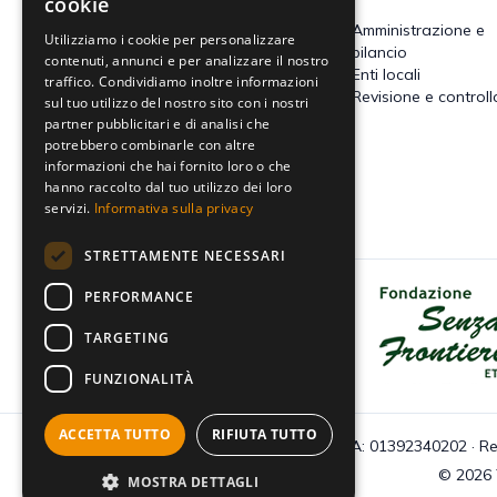
cookie
Accertamento, riscossione e
Amministrazione e
Utilizziamo i cookie per personalizzare
contenzioso
bilancio
contenuti, annunci e per analizzare il nostro
Imposte dirette
Enti locali
traffico. Condividiamo inoltre informazioni
Altre imposte indirette e altri
Revisione e controll
sul tuo utilizzo del nostro sito con i nostri
tributi
partner pubblicitari e di analisi che
Tributi locali
potrebbero combinarle con altre
IVA
informazioni che hai fornito loro o che
hanno raccolto dal tuo utilizzo dei loro
servizi.
Informativa sulla privacy
STRETTAMENTE NECESSARI
PERFORMANCE
Dona il tuo 5x1000 a Fondazione
Senza Frontiere - Onlus
TARGETING
FUNZIONALITÀ
ACCETTA TUTTO
RIFIUTA TUTTO
C.F e P.IVA: 01392340202 · Re
© 2026 Tu
MOSTRA DETTAGLI