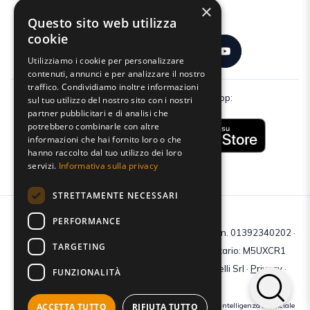
×
Seguici:
Questo sito web utilizza
cookie
Utilizziamo i cookie per personalizzare
contenuti, annunci e per analizzare il nostro
traffico. Condividiamo inoltre informazioni
Scarica gratuitamente la nostra app:
sul tuo utilizzo del nostro sito con i nostri
partner pubblicitari e di analisi che
potrebbero combinarle con altre
informazioni che hai fornito loro o che
hanno raccolto dal tuo utilizzo dei loro
servizi.
Informativa sulla privacy
STRETTAMENTE NECESSARI
PERFORMANCE
C.F e P.IVA: 01392340202 · Reg.Imp. di Mantova: n. 01392340202 ·
TARGETING
Capitale sociale € 210.400 i.v. · Codice destinatario: M5UXCR1
© 2026 Tutti i diritti riservati · Centro Studi Castelli Srl ·
Privacy
·
FUNZIONALITÀ
Cookie
·
Web Agency
ACCETTA TUTTO
RIFIUTA TUTTO
Crediti immagini: bigstockphoto | generate tramite modelli di Intelligenza Artificiale