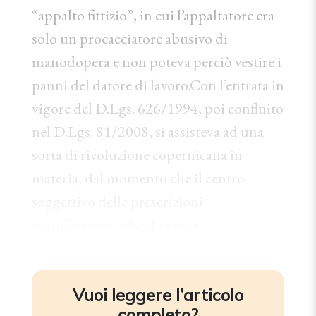
“appalto fittizio”, in cui l’appaltatore era
solo un procacciatore abusivo di
manodopera e non poteva perciò vestire i
panni del datore di lavoro.Con l’entrata in
vigore del D.Lgs. 626/1994, poi confluito
nel D.Lgs. 81/2008, si assisteva ad una
sorta di rivoluzione copernicana in
materia, dal momento che il centro
soggettivo delle prescrizioni
antinfortunistiche diveniva...
Vuoi leggere l’articolo
completo?