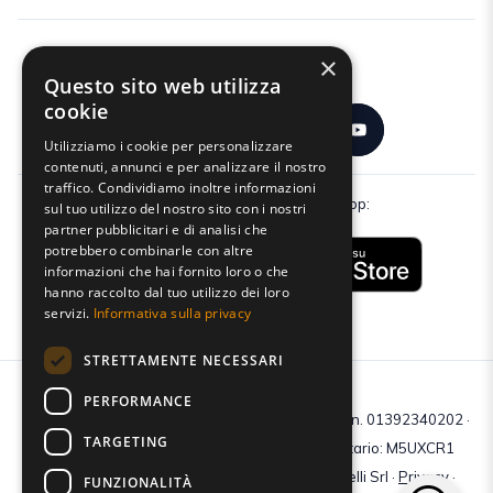
×
Seguici:
Questo sito web utilizza
cookie
Utilizziamo i cookie per personalizzare
contenuti, annunci e per analizzare il nostro
traffico. Condividiamo inoltre informazioni
Scarica gratuitamente la nostra app:
sul tuo utilizzo del nostro sito con i nostri
partner pubblicitari e di analisi che
potrebbero combinarle con altre
informazioni che hai fornito loro o che
hanno raccolto dal tuo utilizzo dei loro
servizi.
Informativa sulla privacy
STRETTAMENTE NECESSARI
PERFORMANCE
C.F e P.IVA: 01392340202 · Reg.Imp. di Mantova: n. 01392340202 ·
TARGETING
Capitale sociale € 210.400 i.v. · Codice destinatario: M5UXCR1
© 2026 Tutti i diritti riservati · Centro Studi Castelli Srl ·
Privacy
·
FUNZIONALITÀ