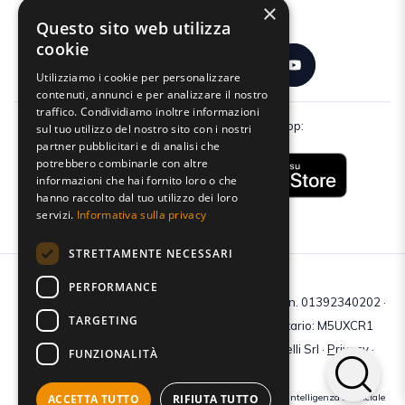
×
Seguici:
Questo sito web utilizza
cookie
Utilizziamo i cookie per personalizzare
contenuti, annunci e per analizzare il nostro
traffico. Condividiamo inoltre informazioni
Scarica gratuitamente la nostra app:
sul tuo utilizzo del nostro sito con i nostri
partner pubblicitari e di analisi che
potrebbero combinarle con altre
informazioni che hai fornito loro o che
hanno raccolto dal tuo utilizzo dei loro
servizi.
Informativa sulla privacy
STRETTAMENTE NECESSARI
PERFORMANCE
C.F e P.IVA: 01392340202 · Reg.Imp. di Mantova: n. 01392340202 ·
TARGETING
Capitale sociale € 210.400 i.v. · Codice destinatario: M5UXCR1
© 2026 Tutti i diritti riservati · Centro Studi Castelli Srl ·
Privacy
·
FUNZIONALITÀ
Cookie
·
Web Agency
ACCETTA TUTTO
RIFIUTA TUTTO
Crediti immagini: bigstockphoto | generate tramite modelli di Intelligenza Artificiale