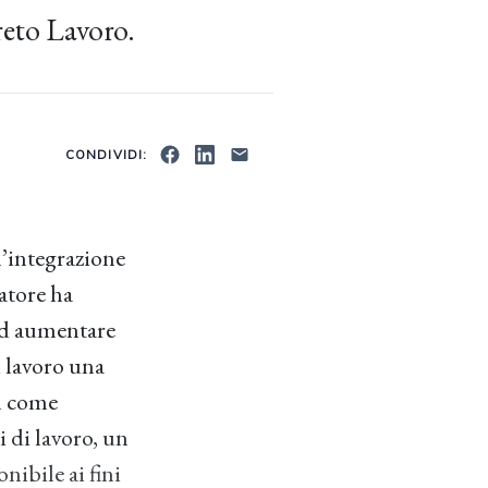
reto Lavoro.
CONDIVIDI:
l’integrazione
latore ha
 ad aumentare
i lavoro una
sì come
i di lavoro, un
nibile ai fini