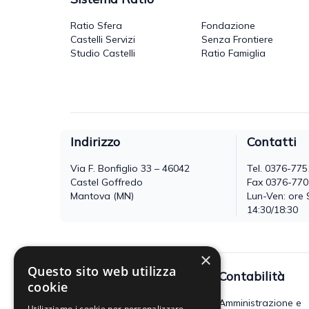
Ratio Sfera
Fondazione
Castelli Servizi
Senza Frontiere
Studio Castelli
Ratio Famiglia
Indirizzo
Contatti
Via F. Bonfiglio 33 – 46042
Tel.
0376-775
Castel Goffredo
Fax 0376-77
Mantova (MN)
Lun-Ven: ore 
14:30/18:30
×
Questo sito web utilizza
Fisco
Contabilità
cookie
Accertamento, riscossione e
Amministrazione e
Utilizziamo i cookie per personalizzare