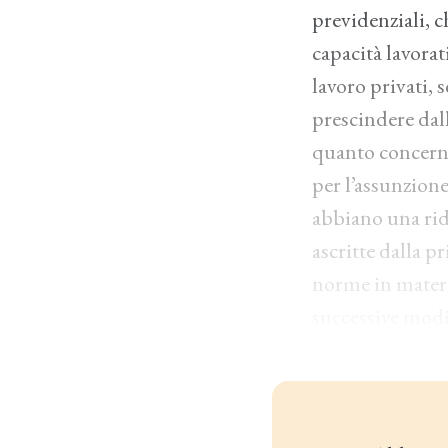
previdenziali, c
capacità lavorat
lavoro privati, 
prescindere dal
quanto concerne 
per l’assunzione
abbiano una rid
ascritte dalla pr
norme in materi
successive modif