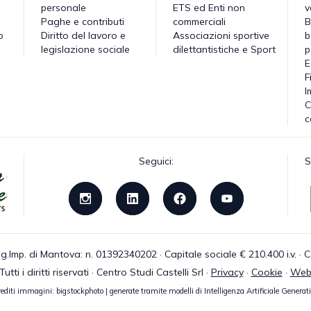
personale
ETS ed Enti non
v
Paghe e contributi
commerciali
B
o
Diritto del lavoro e
Associazioni sportive
b
legislazione sociale
dilettantistiche e Sport
p
E
F
I
C
c
Seguici:
S
g.Imp. di Mantova: n. 01392340202 · Capitale sociale € 210.400 i.v. 
tti i diritti riservati · Centro Studi Castelli Srl ·
Privacy
·
Cookie
·
Web
editi immagini: bigstockphoto | generate tramite modelli di Intelligenza Artificiale Generat