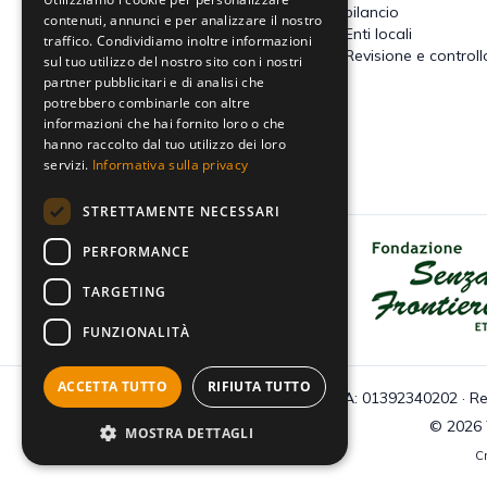
contenzioso
bilancio
contenuti, annunci e per analizzare il nostro
Imposte dirette
Enti locali
traffico. Condividiamo inoltre informazioni
Altre imposte indirette e altri
Revisione e controll
sul tuo utilizzo del nostro sito con i nostri
tributi
partner pubblicitari e di analisi che
Tributi locali
potrebbero combinarle con altre
IVA
informazioni che hai fornito loro o che
hanno raccolto dal tuo utilizzo dei loro
servizi.
Informativa sulla privacy
STRETTAMENTE NECESSARI
PERFORMANCE
Dona il tuo 5x1000 a Fondazione
Senza Frontiere - Onlus
TARGETING
FUNZIONALITÀ
ACCETTA TUTTO
RIFIUTA TUTTO
C.F e P.IVA: 01392340202 · Re
© 2026 Tu
MOSTRA DETTAGLI
Cr