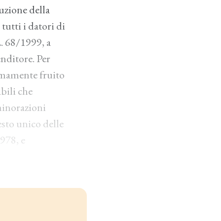
duzione della
tutti i datori di
L. 68/1999, a
nditore. Per
timamente fruito
abili che
minorazioni
testo unico delle
978, e