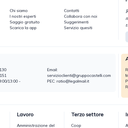
R
Chi siamo
Contatti
I nostri esperti
Collabora con noi
n
Saggio gratuito
Suggerimenti
t
Scarica la app
Servizio quesiti
A
130
Email:
R
0151
servizioclienti@gruppocastelli.com
M
9:00/13:00 -
PEC: ratio@legalmail.it
P
R
Lavoro
Terzo settore
Amministrazione del
Coop
A