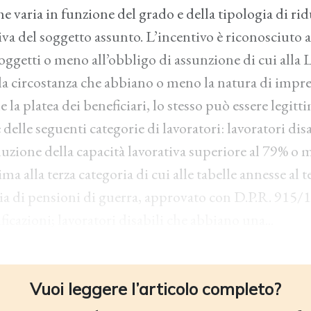
he varia in funzione del grado e della tipologia di ri
iva del soggetto assunto. L’incentivo è riconosciuto a 
soggetti o meno all’obbligo di assunzione di cui alla 
la circostanza che abbiano o meno la natura di impre
la platea dei beneficiari, lo stesso può essere legit
 delle seguenti categorie di lavoratori: lavoratori dis
uzione della capacità lavorativa superiore al 79% o 
ima alla terza categoria di cui alle tabelle annesse al 
a di pensioni di guerra, approvato con D.P.R. 915/1
icazioni; lavoratori disabili che abbiano una...
Vuoi leggere l’articolo completo?