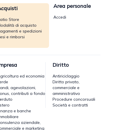
Area personale
cquisti
Accedi
atio Store
odalità di acquisto
agamenti e spedizioni
esi e rimborsi
Impresa
Diritto
gricoltura ed economia
Antiriciclaggio
erde
Diritto privato,
andi, agevolazioni,
commerciale e
onus, contributi a fondo
amministrativo
erduto
Procedure concorsuali
stero
Società e contratti
inanza e banche
mmobiliare
onsulenza aziendale,
ommerciale e marketing