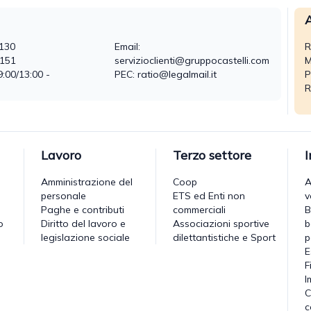
A
130
Email:
R
0151
servizioclienti@gruppocastelli.com
M
9:00/13:00 -
PEC: ratio@legalmail.it
P
R
Lavoro
Terzo settore
Amministrazione del
Coop
A
personale
ETS ed Enti non
v
Paghe e contributi
commerciali
B
o
Diritto del lavoro e
Associazioni sportive
b
legislazione sociale
dilettantistiche e Sport
p
E
F
I
C
c