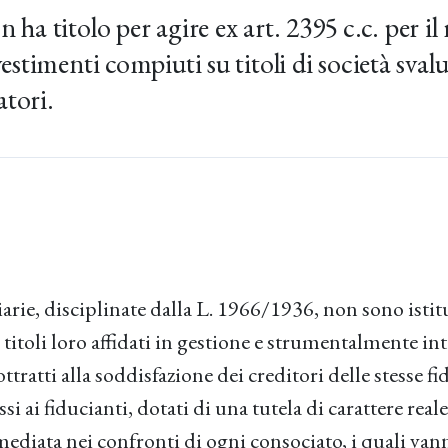
n ha titolo per agire ex art. 2395 c.c. per i
vestimenti compiuti su titoli di società svalu
atori.
iarie, disciplinate dalla L. 1966/1936, non sono ist
 titoli loro affidati in gestione e strumentalmente int
ottratti alla soddisfazione dei creditori delle stesse fi
i ai fiducianti, dotati di una tutela di carattere reale
mediata nei confronti di ogni consociato, i quali vann