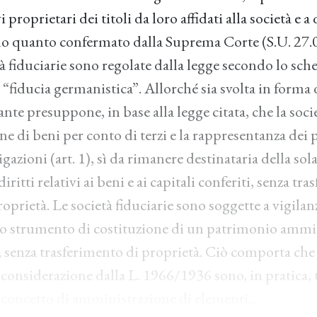
i proprietari dei titoli da loro affidati alla società e a
do quanto confermato dalla Suprema Corte (S.U. 27.0
à fiduciarie sono regolate dalla legge secondo lo sch
 “fiducia germanistica”. Allorché sia svolta in forma
stante presuppone, in base alla legge citata, che la soc
e di beni per conto di terzi e la rappresentanza dei 
igazioni (art. 1), sì da rimanere destinataria della so
 diritti relativi ai beni e ai capitali conferiti, senza tr
proprietà. Le società fiduciarie sono soggette a vigila
nto strumento di costituzione di un patrimonio ammi
senza trasferimento di proprietà. Ciò comporta che l
 considerazione dalla L. 1966/1936 sono, in pratica, 
 concetto di amministrazione di elementi...