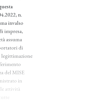
 questa
4.2022, n.
ema invalso
 di impresa,
ietà assuma
portatori di
la legittimazione
asferimento
nza del MISE
nistrato in
e attività
tutte