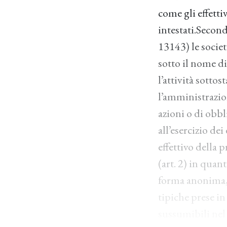
come gli effettiv
intestati.Secon
13143) le societ
sotto il nome di
l’attività sotto
l’amministrazion
azioni o di obbl
all’esercizio dei
effettivo della 
(art. 2) in qua
forma anonima, 
tipiche prese in
sussumibili nel