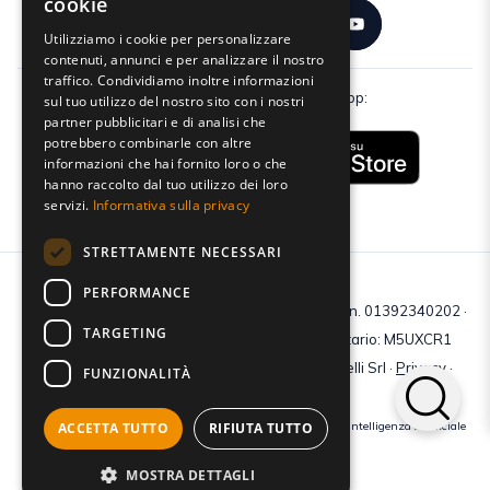
cookie
Utilizziamo i cookie per personalizzare
contenuti, annunci e per analizzare il nostro
traffico. Condividiamo inoltre informazioni
Scarica gratuitamente la nostra app:
sul tuo utilizzo del nostro sito con i nostri
partner pubblicitari e di analisi che
potrebbero combinarle con altre
informazioni che hai fornito loro o che
hanno raccolto dal tuo utilizzo dei loro
servizi.
Informativa sulla privacy
STRETTAMENTE NECESSARI
PERFORMANCE
C.F e P.IVA: 01392340202 · Reg.Imp. di Mantova: n. 01392340202 ·
TARGETING
Capitale sociale € 210.400 i.v. · Codice destinatario: M5UXCR1
© 2026 Tutti i diritti riservati · Centro Studi Castelli Srl ·
Privacy
·
FUNZIONALITÀ
Cookie
·
Web Agency
ACCETTA TUTTO
RIFIUTA TUTTO
Crediti immagini: bigstockphoto | generate tramite modelli di Intelligenza Artificiale
Generativa
MOSTRA DETTAGLI