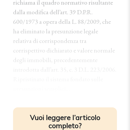
richiama il quadro normativo risultante
dalla modifica dell’art. 39 D.P.R.
600/1973 a opera della L. 88/2009, che
ha eliminato la presunzione legale
relativa di corrispondenza tra
corrispettivo dichiarato e valore normale
degli immobili, precedentemente
introdotta dall’art. 35, c. 3 D.L. 223/2006.
Ripristinato il sistema fondato sulle
presunzioni semplici,...
Vuoi leggere l’articolo
completo?