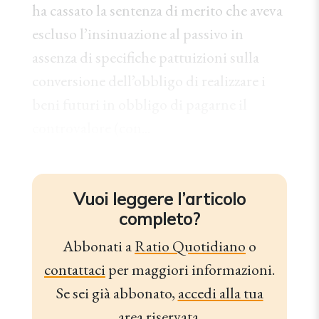
ha cassato la sentenza di merito che aveva
escluso l’insinuazione al passivo in
assenza di specifiche pattuizioni sulla
conversione dell’obbligo di realizzare i
beni futuri in obbligo di pagarne il
controvalore (con...
Vuoi leggere l’articolo
completo?
Abbonati a
Ratio Quotidiano
o
contattaci
per maggiori informazioni.
Se sei già abbonato,
accedi alla tua
area riservata
.