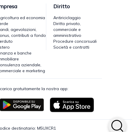
Impresa
Diritto
gricoltura ed economia
Antiriciclaggio
erde
Diritto privato,
andi, agevolazioni,
commerciale e
onus, contributi a fondo
amministrativo
erduto
Procedure concorsuali
stero
Società e contratti
inanza e banche
mmobiliare
onsulenza aziendale,
ommerciale e marketing
carica gratuitamente la nostra app:
· Codice destinatario: M5UXCR1