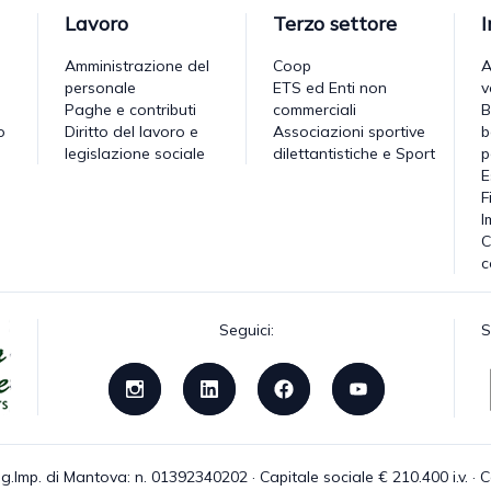
Lavoro
Terzo settore
Amministrazione del
Coop
A
personale
ETS ed Enti non
v
Paghe e contributi
commerciali
B
o
Diritto del lavoro e
Associazioni sportive
b
legislazione sociale
dilettantistiche e Sport
p
E
F
I
C
c
Seguici:
S
g.Imp. di Mantova: n. 01392340202 · Capitale sociale € 210.400 i.v. 