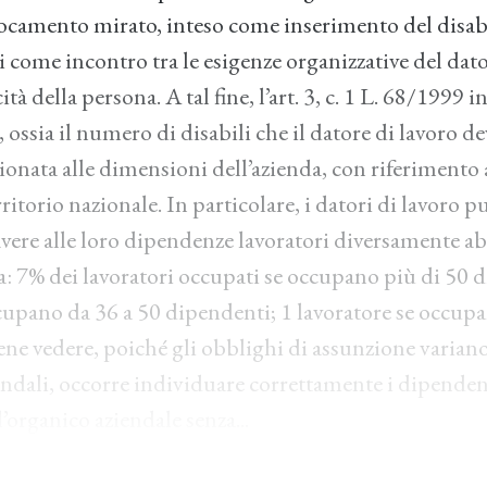
locamento mirato, inteso come inserimento del disab
 come incontro tra le esigenze organizzative del dator
cità della persona. A tal fine, l’art. 3, c. 1 L. 68/1999 
, ossia il numero di disabili che il datore di lavoro d
onata alle dimensioni dell’azienda, con riferimento 
ritorio nazionale. In particolare, i datori di lavoro pu
vere alle loro dipendenze lavoratori diversamente abi
: 7% dei lavoratori occupati se occupano più di 50 d
ccupano da 36 a 50 dipendenti; 1 lavoratore se occup
ne vedere, poiché gli obblighi di assunzione variano
ndali, occorre individuare correttamente i dipenden
’organico aziendale senza...