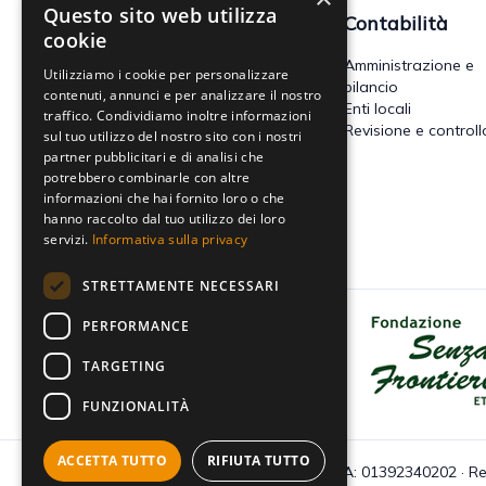
Questo sito web utilizza
Fisco
Contabilità
cookie
Accertamento, riscossione e
Amministrazione e
Utilizziamo i cookie per personalizzare
contenzioso
bilancio
contenuti, annunci e per analizzare il nostro
Imposte dirette
Enti locali
traffico. Condividiamo inoltre informazioni
Altre imposte indirette e altri
Revisione e controll
sul tuo utilizzo del nostro sito con i nostri
tributi
partner pubblicitari e di analisi che
Tributi locali
potrebbero combinarle con altre
IVA
informazioni che hai fornito loro o che
hanno raccolto dal tuo utilizzo dei loro
servizi.
Informativa sulla privacy
STRETTAMENTE NECESSARI
PERFORMANCE
Dona il tuo 5x1000 a Fondazione
Senza Frontiere - Onlus
TARGETING
FUNZIONALITÀ
ACCETTA TUTTO
RIFIUTA TUTTO
C.F e P.IVA: 01392340202 · Re