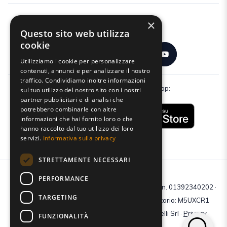
×
Seguici:
Questo sito web utilizza
cookie
Utilizziamo i cookie per personalizzare
contenuti, annunci e per analizzare il nostro
traffico. Condividiamo inoltre informazioni
Scarica gratuitamente la nostra app:
sul tuo utilizzo del nostro sito con i nostri
partner pubblicitari e di analisi che
potrebbero combinarle con altre
informazioni che hai fornito loro o che
hanno raccolto dal tuo utilizzo dei loro
servizi.
Informativa sulla privacy
STRETTAMENTE NECESSARI
PERFORMANCE
C.F e P.IVA: 01392340202 · Reg.Imp. di Mantova: n. 01392340202 ·
TARGETING
Capitale sociale € 210.400 i.v. · Codice destinatario: M5UXCR1
© 2026 Tutti i diritti riservati · Centro Studi Castelli Srl ·
Privacy
·
FUNZIONALITÀ
Cookie
·
Web Agency