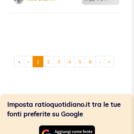
«
‹
1
2
3
4
5
6
›
»
Imposta ratioquotidiano.it tra le tue
fonti preferite su Google