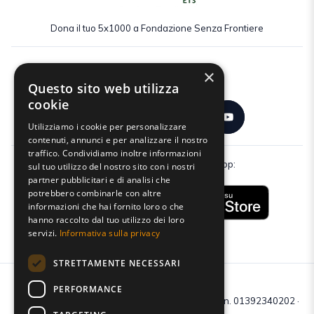
Dona il tuo 5x1000 a Fondazione Senza Frontiere
×
Seguici:
Questo sito web utilizza
cookie
Utilizziamo i cookie per personalizzare
contenuti, annunci e per analizzare il nostro
traffico. Condividiamo inoltre informazioni
Scarica gratuitamente la nostra app:
sul tuo utilizzo del nostro sito con i nostri
partner pubblicitari e di analisi che
potrebbero combinarle con altre
informazioni che hai fornito loro o che
hanno raccolto dal tuo utilizzo dei loro
servizi.
Informativa sulla privacy
STRETTAMENTE NECESSARI
PERFORMANCE
C.F e P.IVA: 01392340202 · Reg.Imp. di Mantova: n. 01392340202 ·