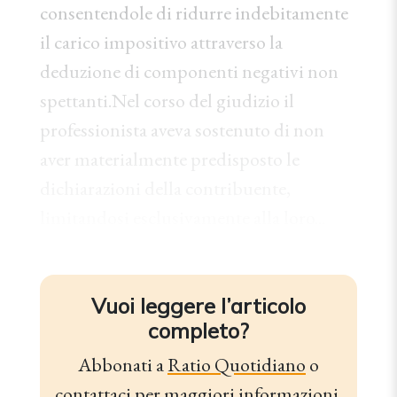
consentendole di ridurre indebitamente
il carico impositivo attraverso la
deduzione di componenti negativi non
spettanti.Nel corso del giudizio il
professionista aveva sostenuto di non
aver materialmente predisposto le
dichiarazioni della contribuente,
limitandosi esclusivamente alla loro...
Vuoi leggere l’articolo
completo?
Abbonati a
Ratio Quotidiano
o
contattaci
per maggiori informazioni.