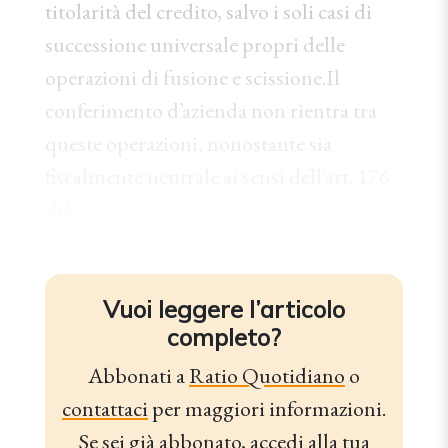
titolarità del credito, salvo i soli casi di
successione universale propri delle
operazioni di fusione e scissione.Il
conferimento d’azienda non rientra tra
queste operazioni, nonostante sia
fiscalmente neutrale ai sensi dell’art. 176
del...
Vuoi leggere l’articolo
completo?
Abbonati a
Ratio Quotidiano
o
contattaci
per maggiori informazioni.
Se sei già abbonato,
accedi alla tua