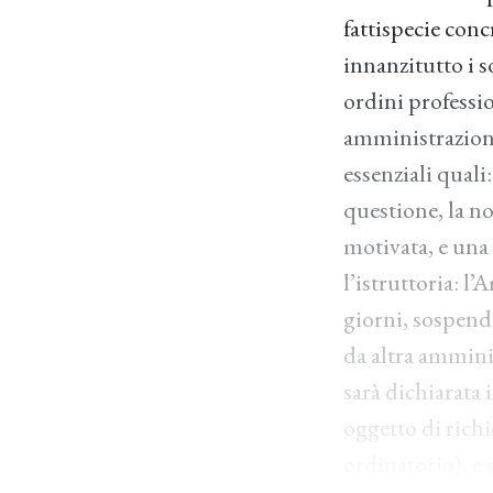
fattispecie conc
innanzitutto i s
ordini profession
amministrazioni
essenziali quali
questione, la no
motivata, e una
l’istruttoria: 
giorni, sospendi
da altra amminis
sarà dichiarata 
oggetto di rich
ordinatorio), e 