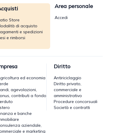
Area personale
cquisti
Accedi
atio Store
odalità di acquisto
agamenti e spedizioni
esi e rimborsi
Impresa
Diritto
gricoltura ed economia
Antiriciclaggio
erde
Diritto privato,
andi, agevolazioni,
commerciale e
onus, contributi a fondo
amministrativo
erduto
Procedure concorsuali
stero
Società e contratti
inanza e banche
mmobiliare
onsulenza aziendale,
ommerciale e marketing