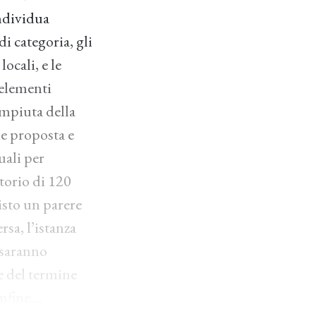
individua
di categoria, gli
locali, e le
 elementi
compiuta della
ne proposta e
uali per
torio di 120
visto un parere
sa, l’istanza
i saranno
e del termine
fine,...