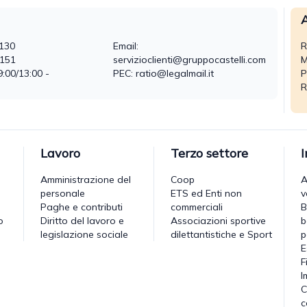
A
130
Email:
R
0151
servizioclienti@gruppocastelli.com
M
9:00/13:00 -
PEC: ratio@legalmail.it
P
R
Lavoro
Terzo settore
Amministrazione del
Coop
A
personale
ETS ed Enti non
v
Paghe e contributi
commerciali
B
o
Diritto del lavoro e
Associazioni sportive
b
legislazione sociale
dilettantistiche e Sport
p
E
F
I
C
c