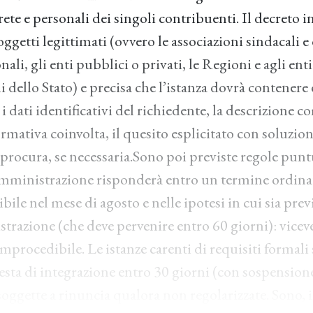
rete e personali dei singoli contribuenti. Il decreto 
oggetti legittimati (ovvero le associazioni sindacali e 
ali, gli enti pubblici o privati, le Regioni e agli enti 
 dello Stato) e precisa che l’istanza dovrà contenere
: i dati identificativi del richiedente, la descrizione 
rmativa coinvolta, il quesito esplicitato con soluzio
 procura, se necessaria.Sono poi previste regole punt
l’Amministrazione risponderà entro un termine ordina
bile nel mese di agosto e nelle ipotesi in cui sia pre
trazione (che deve pervenire entro 60 giorni): vicever
improcedibile. Le istanze carenti di requisiti formal
iesta di integrazione entro 30 giorni (con sospension
soggette a rinuncia qualora non regolarizzate. Sono, in