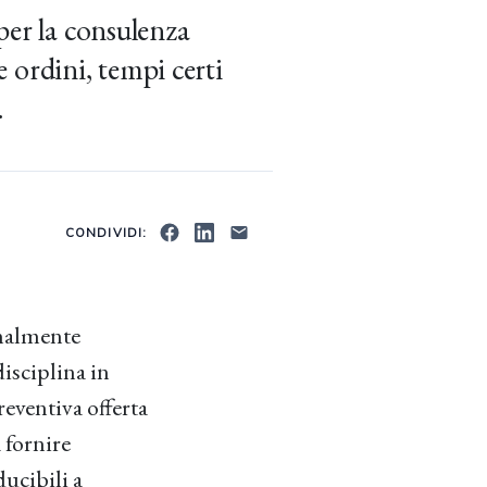
per la consulenza
e ordini, tempi certi
.
CONDIVIDI:
inalmente
disciplina in
eventiva offerta
a fornire
ucibili a