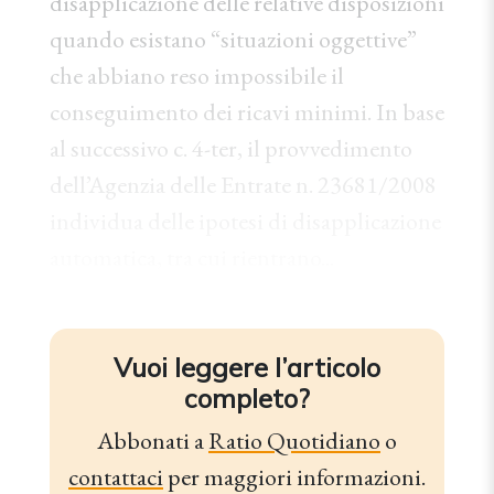
disapplicazione delle relative disposizioni
quando esistano “situazioni oggettive”
che abbiano reso impossibile il
conseguimento dei ricavi minimi. In base
al successivo c. 4-ter, il provvedimento
dell’Agenzia delle Entrate n. 23681/2008
individua delle ipotesi di disapplicazione
automatica, tra cui rientrano...
Vuoi leggere l’articolo
completo?
Abbonati a
Ratio Quotidiano
o
contattaci
per maggiori informazioni.