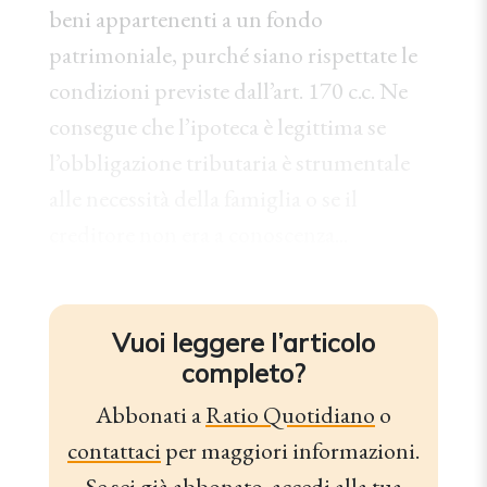
beni appartenenti a un fondo
patrimoniale, purché siano rispettate le
condizioni previste dall’art. 170 c.c. Ne
consegue che l’ipoteca è legittima se
l’obbligazione tributaria è strumentale
alle necessità della famiglia o se il
creditore non era a conoscenza...
Vuoi leggere l’articolo
completo?
Abbonati a
Ratio Quotidiano
o
contattaci
per maggiori informazioni.
Se sei già abbonato,
accedi alla tua