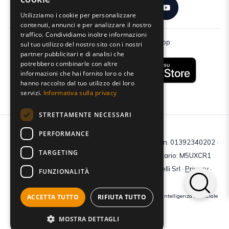
Utilizziamo i cookie per personalizzare
contenuti, annunci e per analizzare il nostro
traffico. Condividiamo inoltre informazioni
Scarica gratuitamente la nostra app:
sul tuo utilizzo del nostro sito con i nostri
partner pubblicitari e di analisi che
potrebbero combinarle con altre
informazioni che hai fornito loro o che
hanno raccolto dal tuo utilizzo dei loro
servizi.
Informativa sulla privacy
STRETTAMENTE NECESSARI
PERFORMANCE
C.F e P.IVA: 01392340202 · Reg.Imp. di Mantova: n. 01392340202 ·
TARGETING
Capitale sociale € 210.400 i.v. · Codice destinatario: M5UXCR1
© 2026 Tutti i diritti riservati · Centro Studi Castelli Srl ·
Privacy
·
FUNZIONALITÀ
Cookie
·
Web Agency
Crediti immagini: bigstockphoto | generate tramite modelli di Intelligenza Artificiale
ACCETTA TUTTO
RIFIUTA TUTTO
Generativa
MOSTRA DETTAGLI