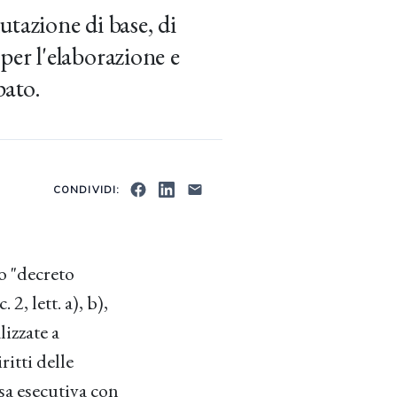
lutazione di base, di
er l'elaborazione e
pato.
CONDIVIDI:
to "decreto
2, lett. a), b),
lizzate a
itti delle
esa esecutiva con