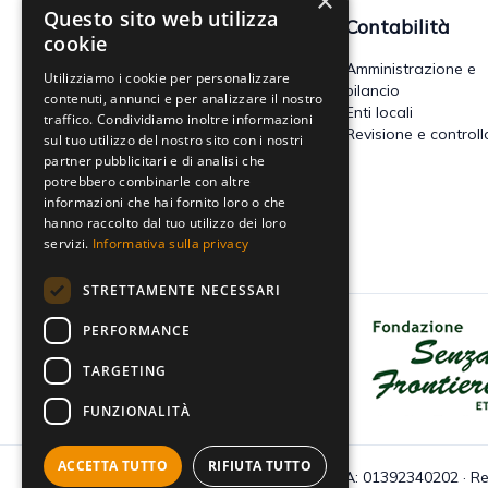
×
Questo sito web utilizza
Fisco
Contabilità
cookie
Accertamento, riscossione e
Amministrazione e
Utilizziamo i cookie per personalizzare
contenzioso
bilancio
contenuti, annunci e per analizzare il nostro
Imposte dirette
Enti locali
traffico. Condividiamo inoltre informazioni
Altre imposte indirette e altri
Revisione e controll
sul tuo utilizzo del nostro sito con i nostri
tributi
partner pubblicitari e di analisi che
Tributi locali
potrebbero combinarle con altre
IVA
informazioni che hai fornito loro o che
hanno raccolto dal tuo utilizzo dei loro
servizi.
Informativa sulla privacy
STRETTAMENTE NECESSARI
PERFORMANCE
Dona il tuo 5x1000 a Fondazione
Senza Frontiere - Onlus
TARGETING
FUNZIONALITÀ
ACCETTA TUTTO
RIFIUTA TUTTO
C.F e P.IVA: 01392340202 · Re