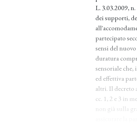
L. 3.03.2009, n. 
dei supporti, de
all'accomodamen
partecipato sec
sensi del nuovo 
duratura compro
sensoriale che, 
ed effettiva par
altri. Il decret
cc. 1, 2 e 3 in m
non già sulla gr
assicurare la par