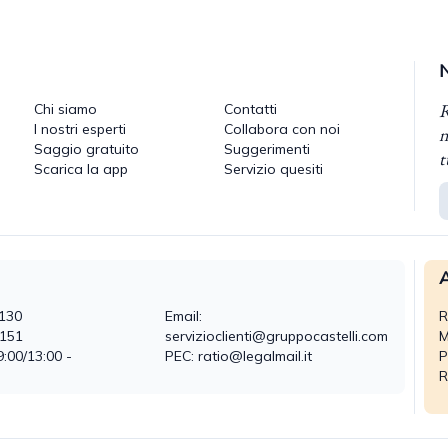
R
Chi siamo
Contatti
I nostri esperti
Collabora con noi
n
Saggio gratuito
Suggerimenti
t
Scarica la app
Servizio quesiti
A
130
Email:
R
0151
servizioclienti@gruppocastelli.com
M
9:00/13:00 -
PEC: ratio@legalmail.it
P
R