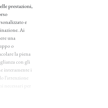
delle prestazioni,
orso
sonalizzato e
inazione. Ai
dere una
luppo o
acolare la piena
aglianza con gli
ne interamente i
do l’attenzione
ni necessari per