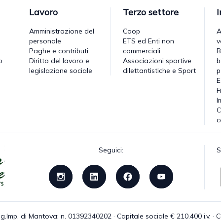
Lavoro
Terzo settore
Amministrazione del
Coop
A
personale
ETS ed Enti non
v
Paghe e contributi
commerciali
B
o
Diritto del lavoro e
Associazioni sportive
b
legislazione sociale
dilettantistiche e Sport
p
E
F
I
C
c
Seguici:
S
g.Imp. di Mantova: n. 01392340202 · Capitale sociale € 210.400 i.v. 