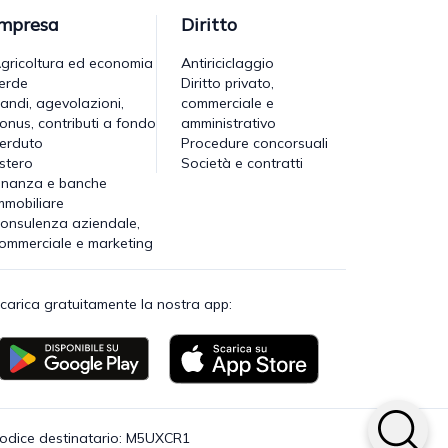
Impresa
Diritto
gricoltura ed economia
Antiriciclaggio
erde
Diritto privato,
andi, agevolazioni,
commerciale e
onus, contributi a fondo
amministrativo
erduto
Procedure concorsuali
stero
Società e contratti
inanza e banche
mmobiliare
onsulenza aziendale,
ommerciale e marketing
carica gratuitamente la nostra app:
· Codice destinatario: M5UXCR1