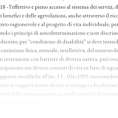
18 - l'effettivo e pieno accesso al sistema dei servizi, 
i benefici e delle agevolazioni, anche attraverso il ric
to ragionevole e al progetto di vita individuale, per
ondo i principi di autodeterminazione e non discrim
decreto, per “condizione di disabilità” si deve inten
missione fisica, mentale, intellettiva, del neurosvi
in interazione con barriere di diversa natura, può ost
tecipazione nei diversi contesti di vita su base di ugu
o apporta modifiche all’art. 3 L. 104/1992 riscrivendo
erito ai soggetti aventi diritto ai sostegni e focalizzan
avità della menomazione, ma sull’intensità di sosteg
tecipazione della...