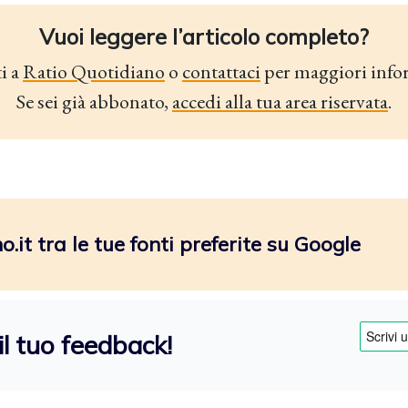
Vuoi leggere l’articolo completo?
i a
Ratio Quotidiano
o
contattaci
per maggiori info
Se sei già abbonato,
accedi alla tua area riservata
.
.it tra le tue fonti preferite su Google
il tuo feedback!