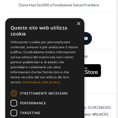
Dona il tuo 5x1000 a Fondazione Senza Frontiere
×
Seguici:
Questo sito web utilizza
cookie
Utilizziamo i cookie per personalizzare
contenuti, annunci e per analizzare il nostro
traffico. Condividiamo inoltre informazioni
Scarica gratuitamente la nostra app:
sul tuo utilizzo del nostro sito con i nostri
partner pubblicitari e di analisi che
potrebbero combinarle con altre
informazioni che hai fornito loro o che
hanno raccolto dal tuo utilizzo dei loro
servizi.
Informativa sulla privacy
STRETTAMENTE NECESSARI
PERFORMANCE
C.F e P.IVA: 01392340202 · Reg.Imp. di Mantova: n. 01392340202 ·
TARGETING
Capitale sociale € 210.400 i.v. · Codice destinatario: M5UXCR1