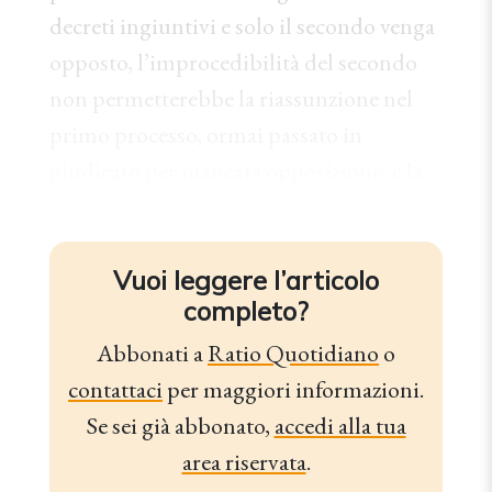
decreti ingiuntivi e solo il secondo venga
opposto, l’improcedibilità del secondo
non permetterebbe la riassunzione nel
primo processo, ormai passato in
giudicato per mancata opposizione, e la...
Vuoi leggere l’articolo
completo?
Abbonati a
Ratio Quotidiano
o
contattaci
per maggiori informazioni.
Se sei già abbonato,
accedi alla tua
area riservata
.