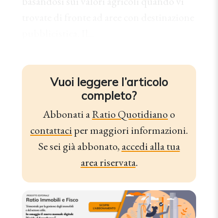
basandosi sui valori agricoli quando vi
trovate di fronte ad aree con destinazione
pubblicistica. Il...
Vuoi leggere l’articolo
completo?
Abbonati a
Ratio Quotidiano
o
contattaci
per maggiori informazioni.
Se sei già abbonato,
accedi alla tua
area riservata
.