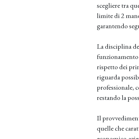
scegliere tra q
limite di 2 mand
garantendo segre
La disciplina d
funzionamento de
rispetto dei pri
riguarda possibi
professionale, c
restando la poss
Il provvediment
quelle che carat
economico-aziend