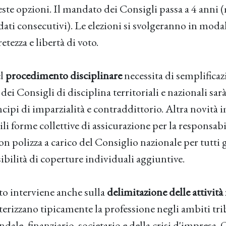
ueste opzioni. Il mandato dei Consigli passa a 4 anni
ati consecutivi). Le elezioni si svolgeranno in modal
tezza e libertà di voto.
el
procedimento disciplinare
necessita di semplificazi
i Consigli di disciplina territoriali e nazionali sarà
ncipi di imparzialità e contraddittorio. Altra novità
li forme collettive di assicurazione per la responsabil
on polizza a carico del Consiglio nazionale per tutti gl
ibilità di coperture individuali aggiuntive.
o interviene anche sulla
delimitazione delle attività 
terizzano tipicamente la professione negli ambiti tri
ale, finanziario, societario e della crisi d'impresa.