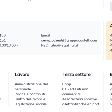
A
130
Email:
R
0151
servizioclienti@gruppocastelli.com
M
9:00/13:00 -
PEC: ratio@legalmail.it
P
R
Lavoro
Terzo settore
Amministrazione del
Coop
A
personale
ETS ed Enti non
v
Paghe e contributi
commerciali
B
o
Diritto del lavoro e
Associazioni sportive
b
legislazione sociale
dilettantistiche e Sport
p
E