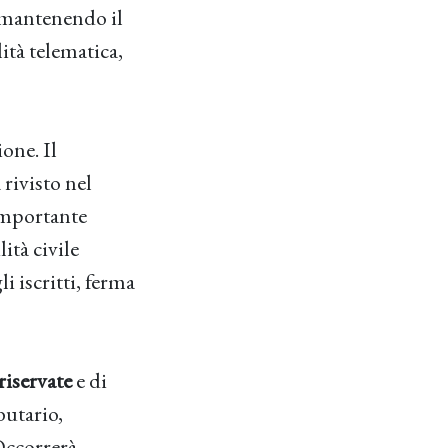
 (mantenendo il
ità telematica,
one. Il
 rivisto nel
 importante
ità civile
i iscritti, ferma
riservate
e di
butario,
 Occorrerà