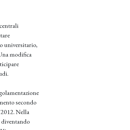
centrali
tare
o universitario,
. Una modifica
nticipare
udi.
egolamentazione
namento secondo
7/2012. Nella
a diventando