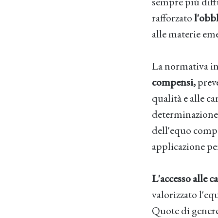
sempre più diff
rafforzato
l'obbl
alle materie eme
La normativa in
compensi,
preve
qualità e alle ca
determinazione 
dell'equo compen
applicazione per
L'accesso alle c
valorizzato l'eq
Quote di genere