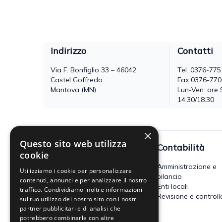
Indirizzo
Contatti
Via F. Bonfiglio 33 – 46042
Tel.
0376-775
Castel Goffredo
Fax 0376-77
Mantova (MN)
Lun-Ven: ore 
14:30/18:30
×
Questo sito web utilizza
Fisco
Contabilità
cookie
Accertamento, riscossione e
Amministrazione e
Utilizziamo i cookie per personalizzare
contenzioso
bilancio
contenuti, annunci e per analizzare il nostro
Imposte dirette
Enti locali
traffico. Condividiamo inoltre informazioni
Altre imposte indirette e altri
Revisione e controll
sul tuo utilizzo del nostro sito con i nostri
tributi
partner pubblicitari e di analisi che
Tributi locali
potrebbero combinarle con altre