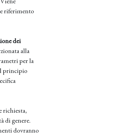
 Viene
e riferimento
ione dei
zionata alla
arametri per la
l principio
ecifica
 richiesta,
tà di genere.
lamenti dovranno