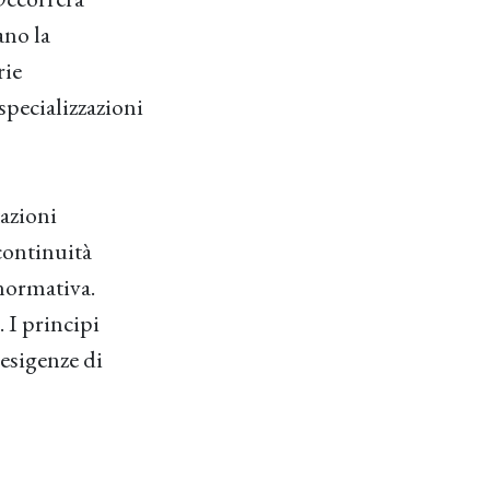
ano la
rie
specializzazioni
tazioni
 continuità
 normativa.
 I principi
 esigenze di