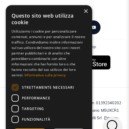
×
Seguici:
Questo sito web utilizza
cookie
Utilizziamo i cookie per personalizzare
contenuti, annunci e per analizzare il nostro
traffico. Condividiamo inoltre informazioni
Scarica gratuitamente la nostra app:
sul tuo utilizzo del nostro sito con i nostri
partner pubblicitari e di analisi che
potrebbero combinarle con altre
informazioni che hai fornito loro o che
hanno raccolto dal tuo utilizzo dei loro
servizi.
Informativa sulla privacy
STRETTAMENTE NECESSARI
PERFORMANCE
C.F e P.IVA: 01392340202 · Reg.Imp. di Mantova: n. 01392340202 ·
TARGETING
Capitale sociale € 210.400 i.v. · Codice destinatario: M5UXCR1
© 2026 Tutti i diritti riservati · Centro Studi Castelli Srl ·
Privacy
·
FUNZIONALITÀ
Cookie
·
Web Agency