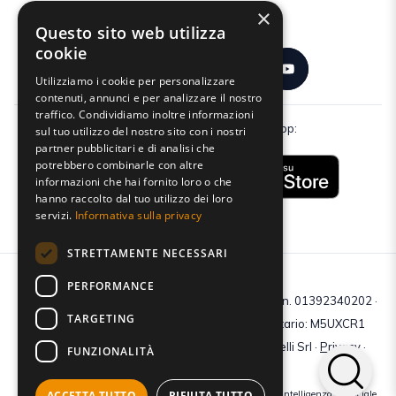
×
Seguici:
Questo sito web utilizza
cookie
Utilizziamo i cookie per personalizzare
contenuti, annunci e per analizzare il nostro
traffico. Condividiamo inoltre informazioni
Scarica gratuitamente la nostra app:
sul tuo utilizzo del nostro sito con i nostri
partner pubblicitari e di analisi che
potrebbero combinarle con altre
informazioni che hai fornito loro o che
hanno raccolto dal tuo utilizzo dei loro
servizi.
Informativa sulla privacy
STRETTAMENTE NECESSARI
PERFORMANCE
C.F e P.IVA: 01392340202 · Reg.Imp. di Mantova: n. 01392340202 ·
TARGETING
Capitale sociale € 210.400 i.v. · Codice destinatario: M5UXCR1
© 2026 Tutti i diritti riservati · Centro Studi Castelli Srl ·
Privacy
·
FUNZIONALITÀ
Cookie
·
Web Agency
ACCETTA TUTTO
RIFIUTA TUTTO
Crediti immagini: bigstockphoto | generate tramite modelli di Intelligenza Artificiale