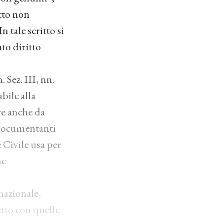
atto non
 tale scritto si
ato diritto
 Sez. III, nn.
bile alla
re anche da
 documentanti
 Civile usa per
me
 nazionale,
tto con quelle