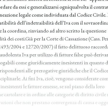
ordare da essi e generalizzarsi ogniqualvolta il contr
neazione legale come individuata dal Codice Civile. In
atibilità dell’indetraibilità dell’Iva con il sovraordin
la coordina, rinviando ad altro scritto la questione
ità dei costi.Già per la Corte di Cassazione (Cass. Pen.
93/2004 e 12720/2007) il fatto delittuoso raccorda
audolenta Iva per utilizzo di fatture false può deriva
logabili come giuridicamente inesistenti in quanto
rispondenti alle prerogative giuridiche che il Codice
ciplinarle. Ai fini Iva, cioè, vengono considerate co
nesistenti le fatture emesse, se sul piano della loro
 cartolare e in ordine alle categorie di diritto civile
azioni che non prestano convergenza di causa e ogge