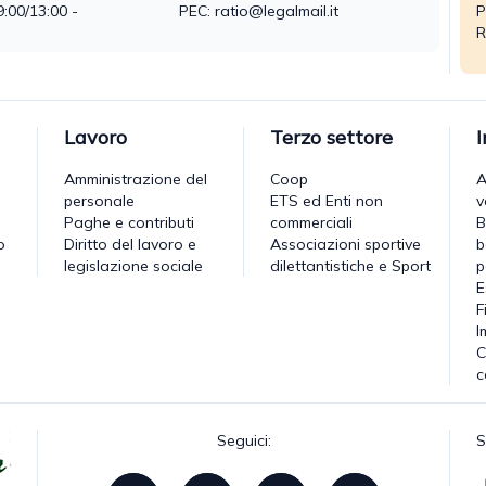
9:00/13:00 -
PEC: ratio@legalmail.it
P
R
Lavoro
Terzo settore
Amministrazione del
Coop
A
personale
ETS ed Enti non
v
Paghe e contributi
commerciali
B
o
Diritto del lavoro e
Associazioni sportive
b
legislazione sociale
dilettantistiche e Sport
p
E
F
I
C
c
Seguici:
S