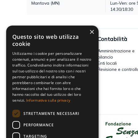
Mantova (MN)
Lun-Ven: ore 
14:30/18:30
×
Questo sito web utilizza
Fisco
Contabilità
cookie
Accertamento, riscossione e
Amministrazione e
Utilizziamo i cookie per personalizzare
contenzioso
bilancio
contenuti, annunci e per analizzare il nostro
Imposte dirette
Enti locali
traffico. Condividiamo inoltre informazioni
Altre imposte indirette e altri
Revisione e controll
sul tuo utilizzo del nostro sito con i nostri
tributi
partner pubblicitari e di analisi che
Tributi locali
potrebbero combinarle con altre
IVA
informazioni che hai fornito loro o che
hanno raccolto dal tuo utilizzo dei loro
servizi.
Informativa sulla privacy
STRETTAMENTE NECESSARI
PERFORMANCE
Dona il tuo 5x1000 a Fondazione
Senza Frontiere - Onlus
TARGETING