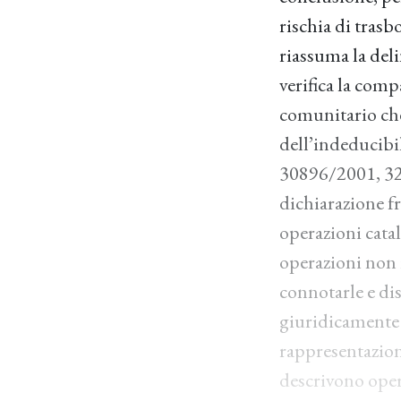
rischia di trasb
riassuma la deli
verifica la comp
comunitario che 
dell’indeducibil
30896/2001, 324
dichiarazione fr
operazioni cata
operazioni non 
connotarle e dis
giuridicamente i
rappresentazione
descrivono oper