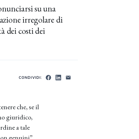
onunciarsi su una
azione irregolare di
à dei costi dei
CONDIVIDI:
enere che, se il
no giuridico,
rdine a tale
non genuini”,