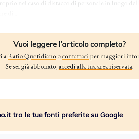
roprio nel caso di distacco di personale in luogo dell
e di...
Vuoi leggere l’articolo completo?
i a
Ratio Quotidiano
o
contattaci
per maggiori info
Se sei già abbonato,
accedi alla tua area riservata
.
.it tra le tue fonti preferite su Google