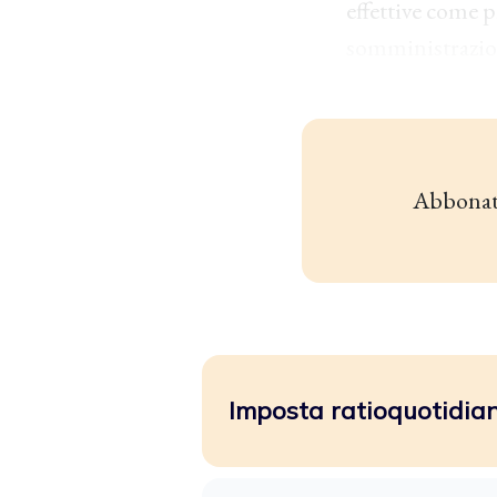
effettive come p
somministrazion
Abbonat
Imposta ratioquotidiano