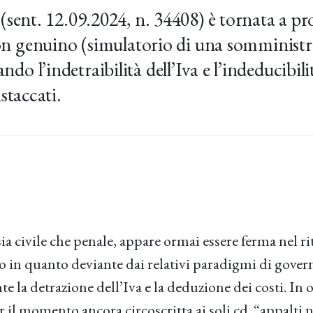
(sent. 12.09.2024, n. 34408) è tornata a pr
non genuino (simulatorio di una somministr
 l’indetraibilità dell’Iva e l’indeducibilit
staccati.
ia civile che penale, appare ormai essere ferma nel rit
lo in quanto deviante dai relativi paradigmi di gover
e la detrazione dell’Iva e la deduzione dei costi. In o
 il momento ancora circoscritta ai soli cd. “appalti 