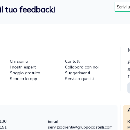
il tuo feedback!
R
Chi siamo
Contatti
I nostri esperti
Collabora con noi
n
Saggio gratuito
Suggerimenti
t
Scarica la app
Servizio quesiti
A
130
Email:
R
0151
servizioclienti@gruppocastelli.com
M