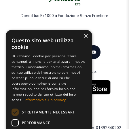
Dona il tuo 5x1000 a Fondazione Senza Frontiere
×
Seguici:
Questo sito web utilizza
cookie
Utilizziamo i cookie per personalizzare
contenuti, annunci e per analizzare il nostro
traffico. Condividiamo inoltre informazioni
Scarica gratuitamente la nostra app:
sul tuo utilizzo del nostro sito con i nostri
partner pubblicitari e di analisi che
potrebbero combinarle con altre
informazioni che hai fornito loro o che
hanno raccolto dal tuo utilizzo dei loro
servizi.
Informativa sulla privacy
STRETTAMENTE NECESSARI
PERFORMANCE
C.F e P.IVA: 01392340202 · Reg.Imp. di Mantova: n. 01392340202 ·