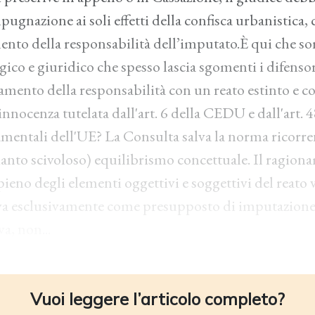
mpugnazione ai soli effetti della confisca urbanistic
ento della responsabilità dell’imputato.È qui che so
gico e giuridico che spesso lascia sgomenti i difensor
tamento della responsabilità con un reato estinto e co
nnocenza tutelata dall'art. 6 della CEDU e dall'art. 4
damentali dell'UE? La Consulta salva la norma ricorr
uanto scivoloso) equilibrismo concettuale. Il ragion
pieno degli elementi oggettivi e soggettivi del reato
ileva esclusivamente come presupposto di imputazion
a, non...
Vuoi leggere l’articolo completo?