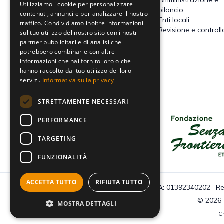
Utilizziamo i cookie per personalizzare
contenzioso
bilancio
contenuti, annunci e per analizzare il nostro
Imposte dirette
Enti locali
traffico. Condividiamo inoltre informazioni
Altre imposte indirette e altri
Revisione e controll
sul tuo utilizzo del nostro sito con i nostri
tributi
partner pubblicitari e di analisi che
Tributi locali
potrebbero combinarle con altre
IVA
informazioni che hai fornito loro o che
hanno raccolto dal tuo utilizzo dei loro
servizi.
Informativa sulla privacy
STRETTAMENTE NECESSARI
PERFORMANCE
Dona il tuo 5x1000 a Fondazione
Senza Frontiere - Onlus
TARGETING
FUNZIONALITÀ
ACCETTA TUTTO
RIFIUTA TUTTO
C.F e P.IVA: 01392340202 · Re
© 2026 Tu
MOSTRA DETTAGLI
Cr