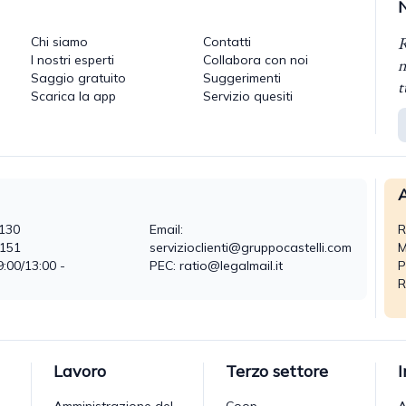
R
Chi siamo
Contatti
I nostri esperti
Collabora con noi
n
Saggio gratuito
Suggerimenti
t
Scarica la app
Servizio quesiti
A
130
Email:
R
0151
servizioclienti@gruppocastelli.com
M
9:00/13:00 -
PEC: ratio@legalmail.it
P
R
Lavoro
Terzo settore
Amministrazione del
Coop
A