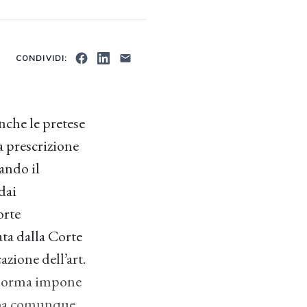
CONDIVIDI:
nche le pretese
a prescrizione
ando il
dai
orte
ata dalla Corte
zione dell’art.
la norma impone
debba comunque