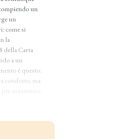
a, compiendo un
rge un
i: come si
n la
8 della Carta
endo a un
amento è questo:
 va condotto, ma
e per mantenere