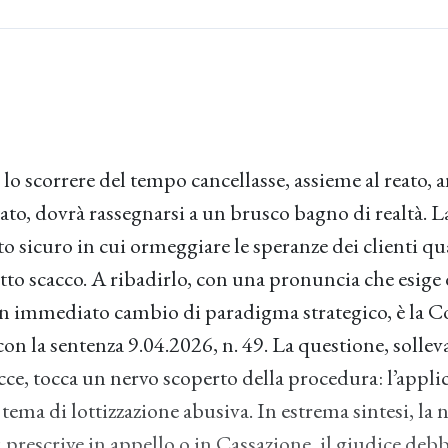
lo scorrere del tempo cancellasse, assieme al reato, a
tato, dovrà rassegnarsi a un brusco bagno di realtà. L
to sicuro in cui ormeggiare le speranze dei clienti qu
tto scacco. A ribadirlo, con una pronuncia che esige 
un immediato cambio di paradigma strategico, è la C
on la sentenza 9.04.2026, n. 49. La questione, sollev
ce, tocca un nervo scoperto della procedura: l’applica
n tema di lottizzazione abusiva. In estrema sintesi, 
 si prescrive in appello o in Cassazione, il giudice 