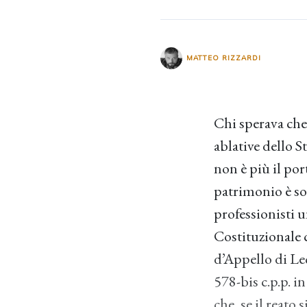
MATTEO RIZZARDI
Chi sperava che 
ablative dello S
non è più il por
patrimonio è so
professionisti 
Costituzionale c
d’Appello di Lec
578-bis c.p.p. i
che, se il reato