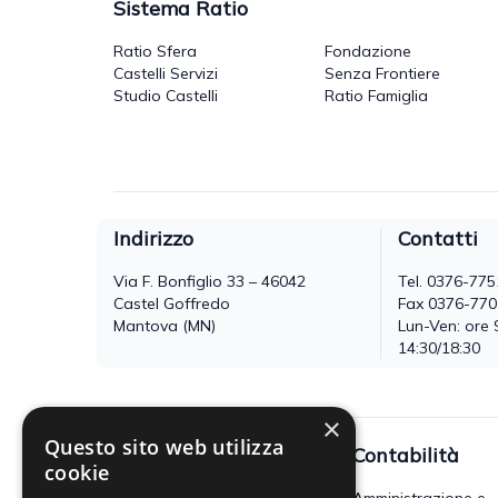
Sistema Ratio
Ratio Sfera
Fondazione
Castelli Servizi
Senza Frontiere
Studio Castelli
Ratio Famiglia
Indirizzo
Contatti
Via F. Bonfiglio 33 – 46042
Tel.
0376-775
Castel Goffredo
Fax 0376-77
Mantova (MN)
Lun-Ven: ore 
14:30/18:30
×
Questo sito web utilizza
Fisco
Contabilità
cookie
Accertamento, riscossione e
Amministrazione e