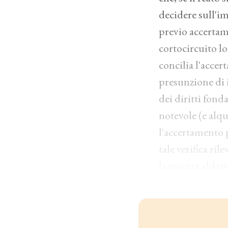
decidere sull'i
previo accertam
cortocircuito lo
concilia l'accer
presunzione di i
dei diritti fon
notevole (e alq
l'accertamento 
tale verifica r
la misura ablativ