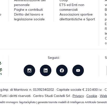
personale
ETS ed Enti non
v
Paghe e contributi
commerciali
B
o
Diritto del lavoro e
Associazioni sportive
b
legislazione sociale
dilettantistiche e Sport
p
E
F
I
C
c
Seguici:
S
g.Imp. di Mantova: n. 01392340202 · Capitale sociale € 210.400 i.v. 
tti i diritti riservati · Centro Studi Castelli Srl ·
Privacy
·
Cookie
·
Web
editi immagini: bigstockphoto | generate tramite modelli di Intelligenza Artificiale Generat