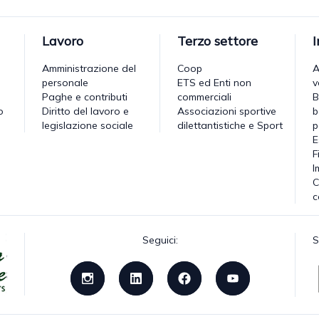
Lavoro
Terzo settore
Amministrazione del
Coop
A
personale
ETS ed Enti non
v
Paghe e contributi
commerciali
B
o
Diritto del lavoro e
Associazioni sportive
b
legislazione sociale
dilettantistiche e Sport
p
E
F
I
C
c
Seguici:
S