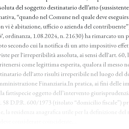
ssoluta del soggetto destinatario dell’atto (sussistente
ativa, “quando nel Comune nel quale deve eseguirsi
n vi è abitazione, ufficio o azienda del contribuente”
. V, ordinanza, 1.08.2024, n. 21630) ha rimarcato un p
oto secondo cui la notifica di un atto impositivo eff
ste per l'irreperibilità assoluta, ai sensi dell'art. 60, l
itenersi come legittima esperita, qualora il messo no
stinatario dell'atto risulti irreperibile nel luogo del d
mministrazione Finanziaria.In pratica, ai fini delle i
la fattispecie oggetto dell’intervento giurisprudenzi
 58 D.P.R. 600/1973 (titolato “domicilio fiscale”) p
e, la residenza anagrafica utile per la definizione del 
i deve considerare coincidente,...