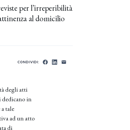
iste per l’irreperibilità
 attinenza al domicilio
CONDIVIDI:
à degli atti
si dedicano in
a tale
tiva ad un atto
ata di