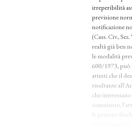
irreperibilità a
previsione norm
notificazione no
(Cass. Civ., Sez
realtà già ben n
le modalità previ
600/1973, può r
attesti che il de
risultante all'A
che interessano 
commento, l'art.
le persone fisich
notificazioni, s