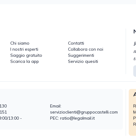
R
Chi siamo
Contatti
I nostri esperti
Collabora con noi
n
Saggio gratuito
Suggerimenti
t
Scarica la app
Servizio quesiti
A
130
Email:
R
0151
servizioclienti@gruppocastelli.com
M
9:00/13:00 -
PEC: ratio@legalmail.it
P
R