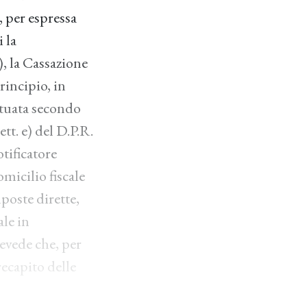
, per espressa
 la
), la Cassazione
rincipio, in
ettuata secondo
ett. e) del D.P.R.
tificatore
omicilio fiscale
mposte dirette,
ale in
revede che, per
recapito delle