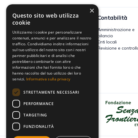
×
Questo sito web utilizza
Fisco
Contabilità
cookie
Accertamento, riscossione e
Amministrazione e
Utilizziamo i cookie per personalizzare
contenzioso
bilancio
contenuti, annunci e per analizzare il nostro
Imposte dirette
Enti locali
traffico. Condividiamo inoltre informazioni
Altre imposte indirette e altri
Revisione e controll
sul tuo utilizzo del nostro sito con i nostri
tributi
partner pubblicitari e di analisi che
Tributi locali
potrebbero combinarle con altre
IVA
informazioni che hai fornito loro o che
hanno raccolto dal tuo utilizzo dei loro
servizi.
Informativa sulla privacy
STRETTAMENTE NECESSARI
PERFORMANCE
Dona il tuo 5x1000 a Fondazione
Senza Frontiere - Onlus
TARGETING
FUNZIONALITÀ